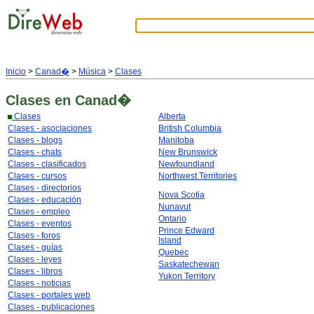
Inicio
>
Canad�
>
Música
>
Clases
Clases
en Canad�
Clases
Alberta
Clases - asociaciones
British Columbia
Clases - blogs
Manitoba
Clases - chats
New Brunswick
Clases - clasificados
Newfoundland
Clases - cursos
Northwest Territories
Clases - directorios
Nova Scotia
Clases - educación
Nunavut
Clases - empleo
Ontario
Clases - eventos
Prince Edward
Clases - foros
Island
Clases - guías
Quebec
Clases - leyes
Saskatechewan
Clases - libros
Yukon Territory
Clases - noticias
Clases - portales web
Clases - publicaciones