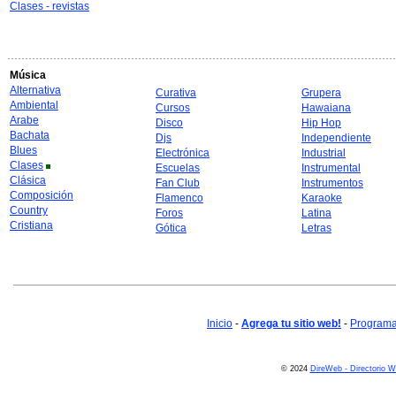
Clases - revistas
Música
Alternativa
Curativa
Grupera
Ambiental
Cursos
Hawaiana
Arabe
Disco
Hip Hop
Bachata
Djs
Independiente
Blues
Electrónica
Industrial
Clases
Escuelas
Instrumental
Clásica
Fan Club
Instrumentos
Composición
Flamenco
Karaoke
Country
Foros
Latina
Cristiana
Gótica
Letras
Inicio
-
Agrega tu sitio web!
-
Programa 
© 2024
DireWeb - Directorio 