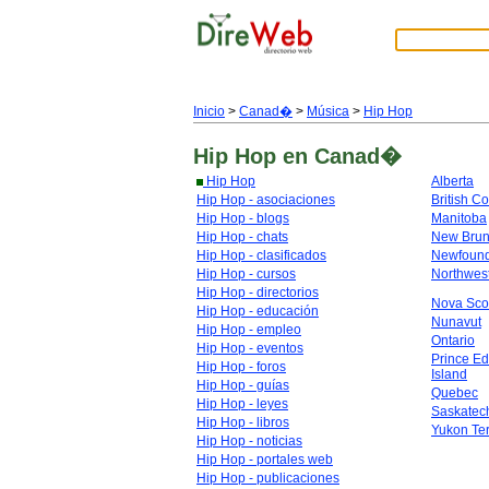
Inicio
>
Canad�
>
Música
>
Hip Hop
Hip Hop
en Canad�
Hip Hop
Alberta
Hip Hop - asociaciones
British C
Hip Hop - blogs
Manitoba
Hip Hop - chats
New Brun
Hip Hop - clasificados
Newfoun
Hip Hop - cursos
Northwest
Hip Hop - directorios
Nova Sco
Hip Hop - educación
Nunavut
Hip Hop - empleo
Ontario
Hip Hop - eventos
Prince E
Hip Hop - foros
Island
Hip Hop - guías
Quebec
Hip Hop - leyes
Saskate
Hip Hop - libros
Yukon Ter
Hip Hop - noticias
Hip Hop - portales web
Hip Hop - publicaciones