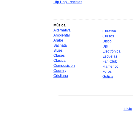
Hip Hop - revistas
Música
Alternativa
Curativa
Ambiental
Cursos
Arabe
Disco
Bachata
Djs
Blues
Electrónica
Clases
Escuelas
Clásica
Fan Club
Composición
Flamenco
Country
Foros
Cristiana
Gótica
Inicio