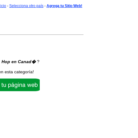
nicio
-
Selecciona otro país
-
Agrega tu Sitio Web!
p Hop
en Canad�
?
en esta categoría!