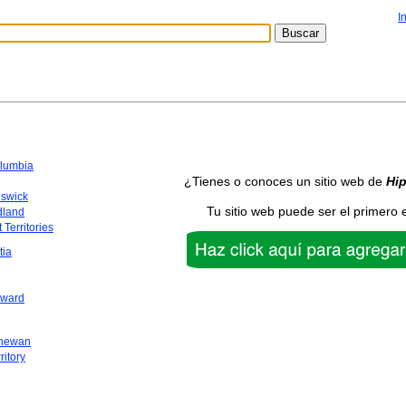
I
olumbia
¿Tienes o conoces un sitio web de
Hi
swick
Tu sitio web puede ser el primero 
dland
 Territories
tia
dward
chewan
ritory