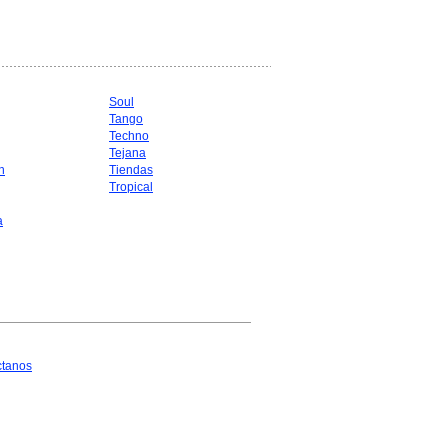
Soul
Tango
Techno
Tejana
n
Tiendas
Tropical
a
ctanos