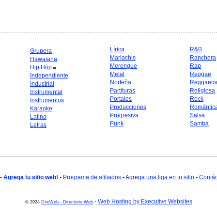
Lírica
R&B
Grupera
Mariachis
Ranchera
Hawaiana
Merengue
Rap
Hip Hop
Metal
Reggae
Independiente
Norteña
Reggaeto
Industrial
Partituras
Religiosa
Instrumental
Portales
Rock
Instrumentos
Producciones
Romántic
Karaoke
Progresiva
Salsa
Latina
Punk
Samba
Letras
-
Agrega tu sitio web!
-
Programa de afiliados
-
Agrega una liga en tu sitio
-
Contá
-
Web Hosting by Executive Websites
© 2024
DireWeb - Directorio Web