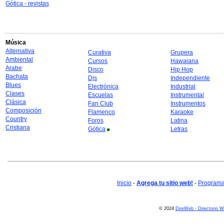
Gótica - revistas
Música
Alternativa
Curativa
Grupera
Ambiental
Cursos
Hawaiana
Arabe
Disco
Hip Hop
Bachata
Djs
Independiente
Blues
Electrónica
Industrial
Clases
Escuelas
Instrumental
Clásica
Fan Club
Instrumentos
Composición
Flamenco
Karaoke
Country
Foros
Latina
Cristiana
Gótica
Letras
Inicio
-
Agrega tu sitio web!
-
Programa 
© 2024
DireWeb - Directorio 