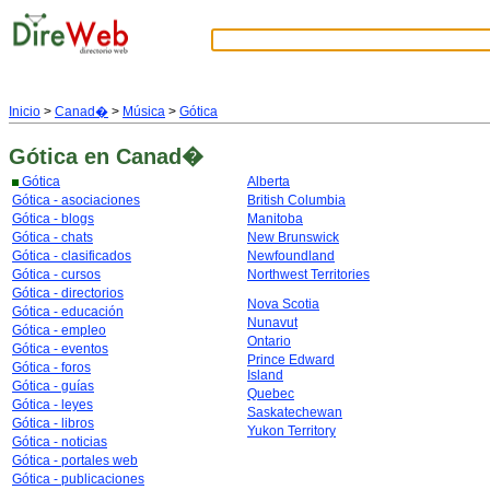
Inicio
>
Canad�
>
Música
>
Gótica
Gótica
en Canad�
Gótica
Alberta
Gótica - asociaciones
British Columbia
Gótica - blogs
Manitoba
Gótica - chats
New Brunswick
Gótica - clasificados
Newfoundland
Gótica - cursos
Northwest Territories
Gótica - directorios
Nova Scotia
Gótica - educación
Nunavut
Gótica - empleo
Ontario
Gótica - eventos
Prince Edward
Gótica - foros
Island
Gótica - guías
Quebec
Gótica - leyes
Saskatechewan
Gótica - libros
Yukon Territory
Gótica - noticias
Gótica - portales web
Gótica - publicaciones