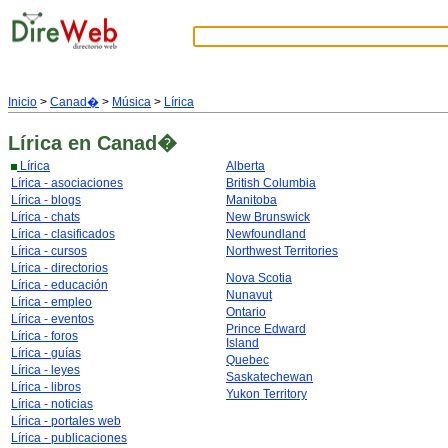
Inicio
>
Canad�
>
Música
>
Lírica
Lírica
en Canad�
Lírica
Alberta
Lírica - asociaciones
British Columbia
Lírica - blogs
Manitoba
Lírica - chats
New Brunswick
Lírica - clasificados
Newfoundland
Lírica - cursos
Northwest Territories
Lírica - directorios
Nova Scotia
Lírica - educación
Nunavut
Lírica - empleo
Ontario
Lírica - eventos
Prince Edward
Lírica - foros
Island
Lírica - guías
Quebec
Lírica - leyes
Saskatechewan
Lírica - libros
Yukon Territory
Lírica - noticias
Lírica - portales web
Lírica - publicaciones