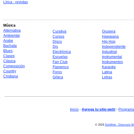
Lírica - revistas
Música
Alternativa
Curativa
Grupera
Ambiental
Cursos
Hawaiana
Arabe
Disco
Hip Hop
Bachata
Djs
Independiente
Blues
Electrónica
Industrial
Clases
Escuelas
Instrumental
Clásica
Fan Club
Instrumentos
Composición
Flamenco
Karaoke
Country
Foros
Latina
Cristiana
Gótica
Letras
Inicio
-
Agrega tu sitio web!
-
Programa 
© 2024
DireWeb - Directorio 