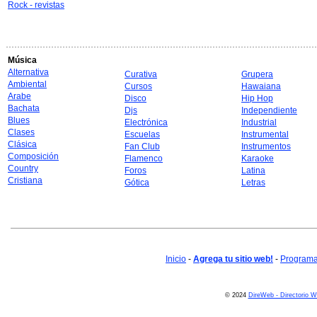
Rock - revistas
Música
Alternativa
Curativa
Grupera
Ambiental
Cursos
Hawaiana
Arabe
Disco
Hip Hop
Bachata
Djs
Independiente
Blues
Electrónica
Industrial
Clases
Escuelas
Instrumental
Clásica
Fan Club
Instrumentos
Composición
Flamenco
Karaoke
Country
Foros
Latina
Cristiana
Gótica
Letras
Inicio
-
Agrega tu sitio web!
-
Programa 
© 2024
DireWeb - Directorio 