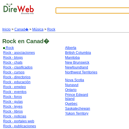
Inicio
>
Canad�
>
Música
>
Rock
Rock
en Canad�
Rock
Alberta
Rock - asociaciones
British Columbia
Rock - blogs
Manitoba
Rock - chats
New Brunswick
Rock - clasificados
Newfoundland
Rock - cursos
Northwest Territories
Rock - directorios
Nova Scotia
Rock - educación
Nunavut
Rock - empleo
Ontario
Rock - eventos
Prince Edward
Rock - foros
Island
Rock - guías
Quebec
Rock - leyes
Saskatechewan
Rock - libros
Yukon Territory
Rock - noticias
Rock - portales web
Rock - publicaciones