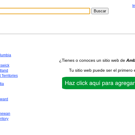
I
olumbia
¿Tienes o conoces un sitio web de
Amb
swick
Tu sitio web puede ser el primero 
dland
 Territories
tia
dward
chewan
ritory