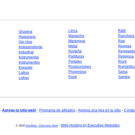
Lírica
R&B
Grupera
Mariachis
Ranchera
Hawaiana
Merengue
Rap
Hip Hop
Metal
Reggae
Independiente
Norteña
Reggaeto
Industrial
Partituras
Religiosa
Instrumental
Portales
Rock
Instrumentos
Producciones
Romántic
Karaoke
Progresiva
Salsa
Latina
Punk
Samba
Letras
-
Agrega tu sitio web!
-
Programa de afiliados
-
Agrega una liga en tu sitio
-
Contá
-
Web Hosting by Executive Websites
© 2024
DireWeb - Directorio Web