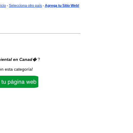
nicio
-
Selecciona otro país
-
Agrega tu Sitio Web!
iental
en Canad�
?
en esta categoría!