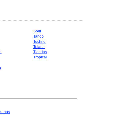
Soul
Tango
Techno
Tejana
n
Tiendas
Tropical
a
ctanos