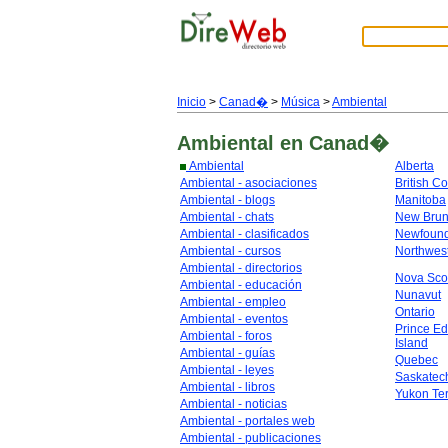
Inicio
>
Canad�
>
Música
>
Ambiental
Ambiental
en Canad�
Ambiental
Alberta
Ambiental - asociaciones
British C
Ambiental - blogs
Manitoba
Ambiental - chats
New Brun
Ambiental - clasificados
Newfoun
Ambiental - cursos
Northwest
Ambiental - directorios
Nova Sco
Ambiental - educación
Nunavut
Ambiental - empleo
Ontario
Ambiental - eventos
Prince E
Ambiental - foros
Island
Ambiental - guías
Quebec
Ambiental - leyes
Saskate
Ambiental - libros
Yukon Ter
Ambiental - noticias
Ambiental - portales web
Ambiental - publicaciones