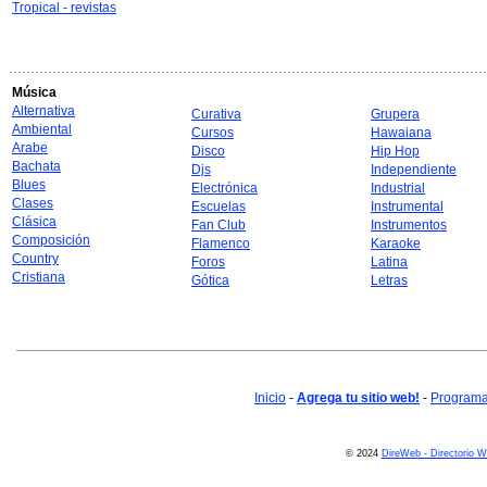
Tropical - revistas
Música
Alternativa
Curativa
Grupera
Ambiental
Cursos
Hawaiana
Arabe
Disco
Hip Hop
Bachata
Djs
Independiente
Blues
Electrónica
Industrial
Clases
Escuelas
Instrumental
Clásica
Fan Club
Instrumentos
Composición
Flamenco
Karaoke
Country
Foros
Latina
Cristiana
Gótica
Letras
Inicio
-
Agrega tu sitio web!
-
Programa 
© 2024
DireWeb - Directorio 