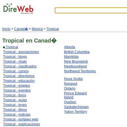
Inicio
>
Canad�
>
Música
>
Tropical
Tropical
en Canad�
Tropical
Alberta
Tropical - asociaciones
British Columbia
Tropical - blogs
Manitoba
Tropical - chats
New Brunswick
Tropical - clasificados
Newfoundland
Tropical - cursos
Northwest Territories
Tropical - directorios
Nova Scotia
Tropical - educación
Nunavut
Tropical - empleo
Ontario
Tropical - eventos
Prince Edward
Tropical - foros
Island
Tropical - guías
Quebec
Tropical - leyes
Saskatechewan
Tropical - libros
Yukon Territory
Tropical - noticias
Tropical - portales web
Tropical - publicaciones