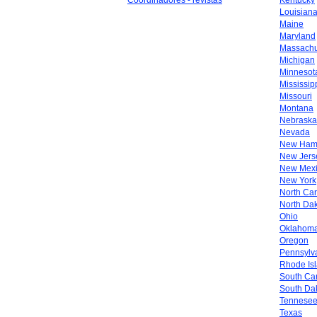
Coordinadores - revistas
Kentucky
Louisian
Maine
Maryland
Massachu
Michigan
Minnesot
Mississip
Missouri
Montana
Nebraska
Nevada
New Ham
New Jers
New Mex
New York
North Car
North Da
Ohio
Oklahom
Oregon
Pennsylv
Rhode Is
South Car
South Da
Tennese
Texas