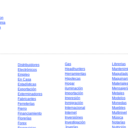
on
inia
n
Gas
Librerias
Distribuidores
Headhunters
Mantenim
Electrónicos
Herramientas
Maquilad
Empleo
Hipotecas
Maquinari
En Casa
Hogar
Materiale
Estadísticas
iluminación
Mensajerí
Exportación
Importación
Metales
Exterminadores
Impresión
Modelos
Fabricantes
Inmigración
Monedas
Ferreterías
Internacional
Muebles
Fierro
Internet
Multinivel
Financiamiento
Inversiónes
Música
Florerías
Investigación
Notarías
Forex
Joyerías
Nutrición