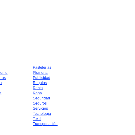
Pastelerías
iento
Plomería
oras
Publicidad
a
Regalos
s
Renta
a
Ropa
Seguridad
Seguros
Servicios
Tecnología
Textil
Transportación