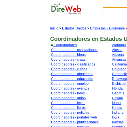
Inicio
>
Estados Unidos
>
Empresas y Economía
Coordinadores
en Estados 
Coordinadores
Alabama
Coordinadores - asociaciones
Alaska
Coordinadores - blogs
Arizona
Coordinadores - chats
Arkansas
Coordinadores - clasificados
California
Coordinadores - cursos
Colorado
Coordinadores - directorios
Connecti
Coordinadores - educación
Delaware
Coordinadores - empleo
District o
Coordinadores - eventos
Florida
Coordinadores - foros
Georgia
Coordinadores - guías
Hawaii
Coordinadores - leyes
Idaho
Coordinadores - libros
Illinois
Coordinadores - noticias
Indiana
Coordinadores - portales web
Iowa
Coordinadores - publicaciones
Kansas