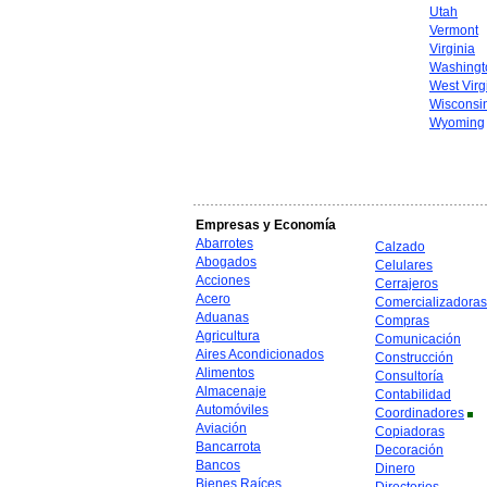
Utah
Vermont
Virginia
Washingt
West Virg
Wisconsi
Wyoming
Empresas y Economía
Abarrotes
Calzado
Abogados
Celulares
Acciones
Cerrajeros
Acero
Comercializadoras
Aduanas
Compras
Agricultura
Comunicación
Aires Acondicionados
Construcción
Alimentos
Consultoría
Almacenaje
Contabilidad
Automóviles
Coordinadores
Aviación
Copiadoras
Bancarrota
Decoración
Bancos
Dinero
Bienes Raíces