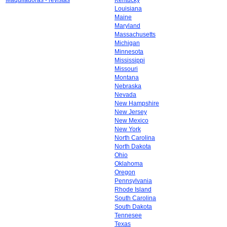
Maquiladoras - revistas
Kentucky
Louisiana
Maine
Maryland
Massachusetts
Michigan
Minnesota
Mississippi
Missouri
Montana
Nebraska
Nevada
New Hampshire
New Jersey
New Mexico
New York
North Carolina
North Dakota
Ohio
Oklahoma
Oregon
Pennsylvania
Rhode Island
South Carolina
South Dakota
Tennesee
Texas