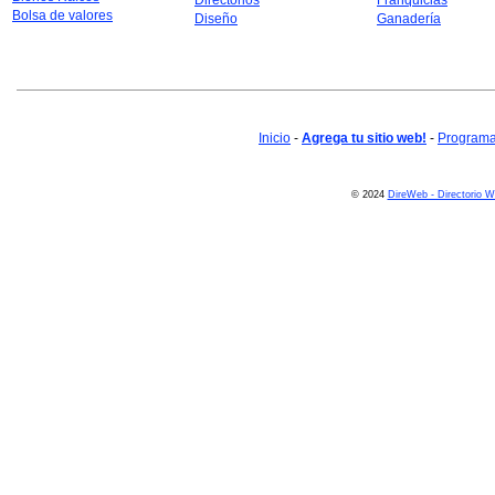
Directorios
Franquicias
Bolsa de valores
Diseño
Ganadería
Inicio
-
Agrega tu sitio web!
-
Programa 
© 2024
DireWeb - Directorio 