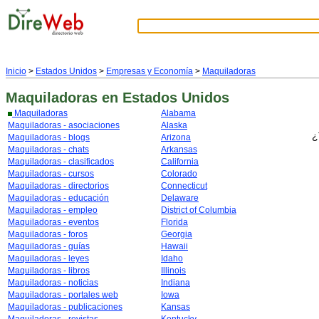
Inicio
>
Estados Unidos
>
Empresas y Economía
>
Maquiladoras
Maquiladoras
en Estados Unidos
Maquiladoras
Alabama
Maquiladoras - asociaciones
Alaska
¿
Maquiladoras - blogs
Arizona
Maquiladoras - chats
Arkansas
Maquiladoras - clasificados
California
Maquiladoras - cursos
Colorado
Maquiladoras - directorios
Connecticut
Maquiladoras - educación
Delaware
Maquiladoras - empleo
District of Columbia
Maquiladoras - eventos
Florida
Maquiladoras - foros
Georgia
Maquiladoras - guías
Hawaii
Maquiladoras - leyes
Idaho
Maquiladoras - libros
Illinois
Maquiladoras - noticias
Indiana
Maquiladoras - portales web
Iowa
Maquiladoras - publicaciones
Kansas