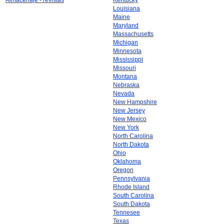
Almacenaje - revistas
Kentucky
Louisiana
Maine
Maryland
Massachusetts
Michigan
Minnesota
Mississippi
Missouri
Montana
Nebraska
Nevada
New Hampshire
New Jersey
New Mexico
New York
North Carolina
North Dakota
Ohio
Oklahoma
Oregon
Pennsylvania
Rhode Island
South Carolina
South Dakota
Tennesee
Texas