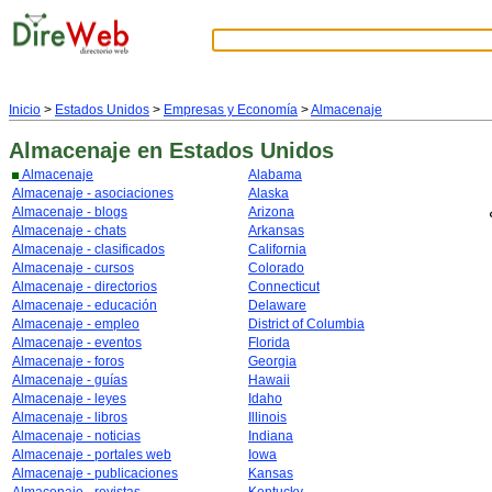
Inicio
>
Estados Unidos
>
Empresas y Economía
>
Almacenaje
Almacenaje
en Estados Unidos
Almacenaje
Alabama
Almacenaje - asociaciones
Alaska
Almacenaje - blogs
Arizona
Almacenaje - chats
Arkansas
Almacenaje - clasificados
California
Almacenaje - cursos
Colorado
Almacenaje - directorios
Connecticut
Almacenaje - educación
Delaware
Almacenaje - empleo
District of Columbia
Almacenaje - eventos
Florida
Almacenaje - foros
Georgia
Almacenaje - guías
Hawaii
Almacenaje - leyes
Idaho
Almacenaje - libros
Illinois
Almacenaje - noticias
Indiana
Almacenaje - portales web
Iowa
Almacenaje - publicaciones
Kansas