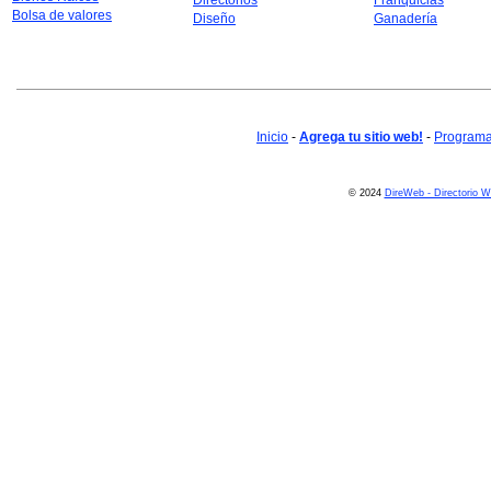
Directorios
Franquicias
Bolsa de valores
Diseño
Ganadería
Inicio
-
Agrega tu sitio web!
-
Programa 
© 2024
DireWeb - Directorio 