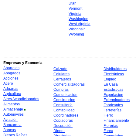
Utah
Vermont
Virginia
Washington
West Virginia
Wisconsin
Wyoming
Empresas y Economía
Abarrotes
Calzado
Distribuidores
Abogados
Celulares
Electrónicos
Acciones
Cerrajeros
Empleo
Acero
Comercializadoras
En Casa
Aduanas
Compras
Estadísticas
Agricultura
Comunicación
Exportación
Aires Acondicionados
Construcción
Exterminadores
Alimentos
Consultoría
Fabricantes
Almacenaje
Contabilidad
Ferreterías
Automóviles
Coordinadores
Fierro
Aviación
Copiadoras
Financiamiento
Bancarrota
Decoración
Florerías
Bancos
Dinero
Forex
Bienes Raíces