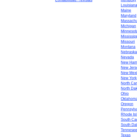
Contabilidad - revistas
Kentucky
Louisian
Maine
Maryland
Massachu
Michigan
Minnesot
Mississip
Missouri
Montana
Nebraska
Nevada
New Ham
New Jers
New Mex
New York
North Car
North Da
Ohio
Oklahom
Oregon
Pennsylv
Rhode Is
South Car
South Da
Tennese
Texas