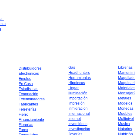
on
inia
n
Gas
Librerias
Distribuidores
Headhunters
Mantenim
Electrónicos
Herramientas
Maquilad
Empleo
Hipotecas
Maquinari
En Casa
Hogar
Materiale
Estadísticas
iluminación
Mensajerí
Exportación
Importación
Metales
Exterminadores
Impresión
Modelos
Fabricantes
Inmigración
Monedas
Ferreterías
Internacional
Muebles
Fierro
Internet
Multinivel
Financiamiento
Inversiónes
Música
Florerías
Investigación
Notarías
Forex
Joyerías
Nutrición