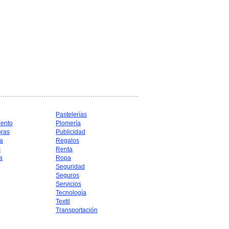
Pastelerías
iento
Plomería
oras
Publicidad
a
Regalos
s
Renta
a
Ropa
Seguridad
Seguros
Servicios
Tecnología
Textil
Transportación