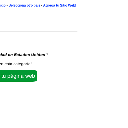
nicio
-
Selecciona otro país
-
Agrega tu Sitio Web!
idad
en Estados Unidos
?
en esta categoría!