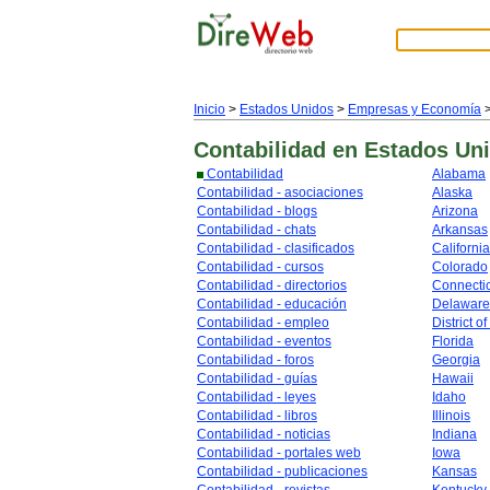
Inicio
>
Estados Unidos
>
Empresas y Economía
Contabilidad
en Estados Un
Contabilidad
Alabama
Contabilidad - asociaciones
Alaska
Contabilidad - blogs
Arizona
Contabilidad - chats
Arkansas
Contabilidad - clasificados
California
Contabilidad - cursos
Colorado
Contabilidad - directorios
Connecti
Contabilidad - educación
Delaware
Contabilidad - empleo
District o
Contabilidad - eventos
Florida
Contabilidad - foros
Georgia
Contabilidad - guías
Hawaii
Contabilidad - leyes
Idaho
Contabilidad - libros
Illinois
Contabilidad - noticias
Indiana
Contabilidad - portales web
Iowa
Contabilidad - publicaciones
Kansas