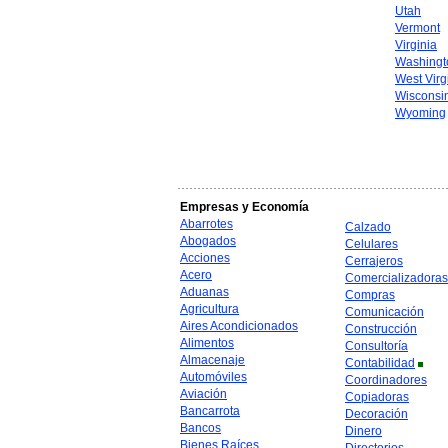
Utah
Vermont
Virginia
Washingt
West Virg
Wisconsi
Wyoming
Empresas y Economía
Abarrotes
Calzado
Abogados
Celulares
Acciones
Cerrajeros
Acero
Comercializadoras
Aduanas
Compras
Agricultura
Comunicación
Aires Acondicionados
Construcción
Alimentos
Consultoría
Almacenaje
Contabilidad
Automóviles
Coordinadores
Aviación
Copiadoras
Bancarrota
Decoración
Bancos
Dinero
Bienes Raíces