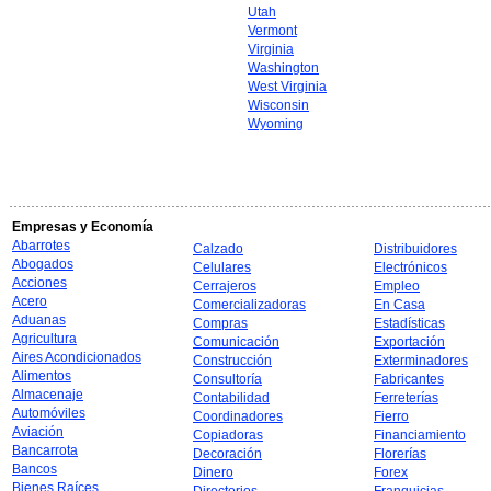
Utah
Vermont
Virginia
Washington
West Virginia
Wisconsin
Wyoming
Empresas y Economía
Abarrotes
Calzado
Distribuidores
Abogados
Celulares
Electrónicos
Acciones
Cerrajeros
Empleo
Acero
Comercializadoras
En Casa
Aduanas
Compras
Estadísticas
Agricultura
Comunicación
Exportación
Aires Acondicionados
Construcción
Exterminadores
Alimentos
Consultoría
Fabricantes
Almacenaje
Contabilidad
Ferreterías
Automóviles
Coordinadores
Fierro
Aviación
Copiadoras
Financiamiento
Bancarrota
Decoración
Florerías
Bancos
Dinero
Forex
Bienes Raíces