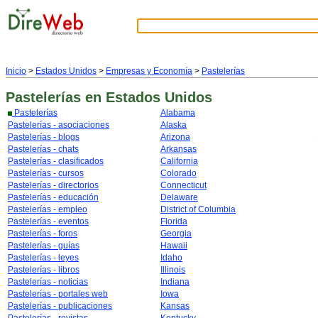
Inicio
>
Estados Unidos
>
Empresas y Economía
>
Pastelerías
Pastelerías
en Estados Unidos
Pastelerías
Alabama
Pastelerías - asociaciones
Alaska
Pastelerías - blogs
Arizona
Pastelerías - chats
Arkansas
Pastelerías - clasificados
California
Pastelerías - cursos
Colorado
Pastelerías - directorios
Connecticut
Pastelerías - educación
Delaware
Pastelerías - empleo
District of Columbia
Pastelerías - eventos
Florida
Pastelerías - foros
Georgia
Pastelerías - guías
Hawaii
Pastelerías - leyes
Idaho
Pastelerías - libros
Illinois
Pastelerías - noticias
Indiana
Pastelerías - portales web
Iowa
Pastelerías - publicaciones
Kansas