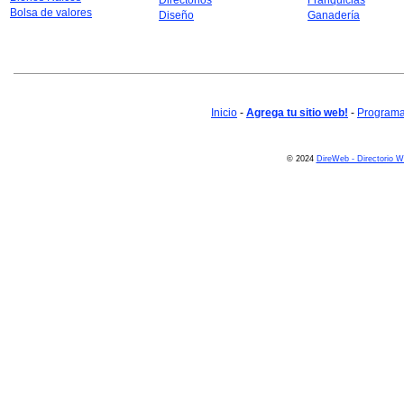
Directorios
Franquicias
Bolsa de valores
Diseño
Ganadería
Inicio
-
Agrega tu sitio web!
-
Programa 
© 2024
DireWeb - Directorio 