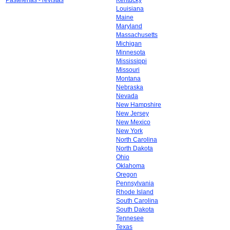
Pastelerías - revistas
Kentucky
Louisiana
Maine
Maryland
Massachusetts
Michigan
Minnesota
Mississippi
Missouri
Montana
Nebraska
Nevada
New Hampshire
New Jersey
New Mexico
New York
North Carolina
North Dakota
Ohio
Oklahoma
Oregon
Pennsylvania
Rhode Island
South Carolina
South Dakota
Tennesee
Texas