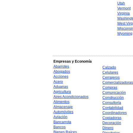
Utah
Vermont
Virginia
Washingt
West Virg
Wisconsi
Wyoming
Empresas y Economía
Abarrotes
Calzado
Abogados
Celulares
Acciones
Cerrajeros
Acero
Comercializadoras
Aduanas
Compras
Agricultura
Comunicación
Aires Acondicionados
Construcción
Alimentos
Consultoría
Almacenaje
Contabilidad
Automóviles
Coordinadores
Aviación
Copiadoras
Bancarrota
Decoración
Bancos
Dinero
Bienes Raíces