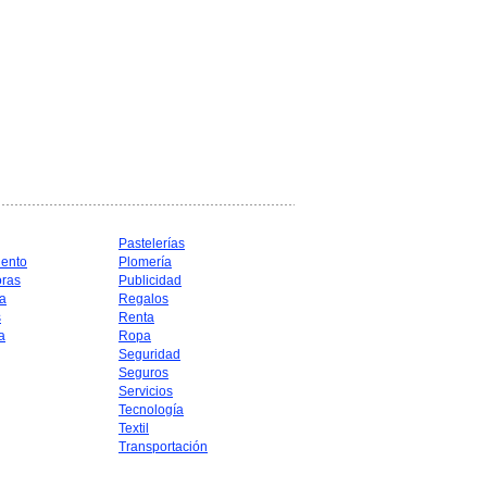
Pastelerías
iento
Plomería
oras
Publicidad
a
Regalos
s
Renta
a
Ropa
Seguridad
Seguros
Servicios
Tecnología
Textil
Transportación