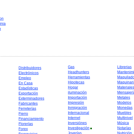
on
inia
n
Gas
Librerias
Distribuidores
Headhunters
Mantenim
Electrónicos
Herramientas
Maquilad
Empleo
Hipotecas
Maquinari
En Casa
Hogar
Materiale
Estadísticas
iluminación
Mensajerí
Exportación
Importación
Metales
Exterminadores
Impresión
Modelos
Fabricantes
Inmigración
Monedas
Ferreterías
Internacional
Muebles
Fierro
Internet
Multinivel
Financiamiento
Inversiónes
Música
Florerías
Investigación
Notarías
Forex
Joyerías
Nutrición