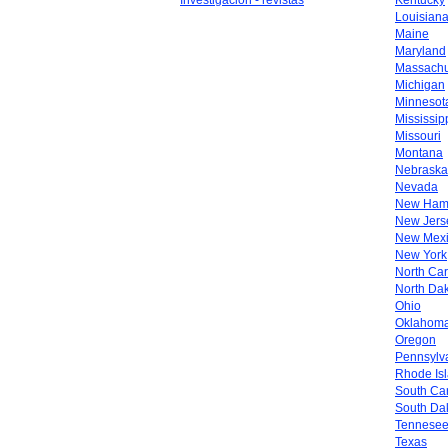
Investigación - revistas
Kentucky
Louisian
Maine
Maryland
Massachu
Michigan
Minnesot
Mississip
Missouri
Montana
Nebraska
Nevada
New Ham
New Jers
New Mex
New York
North Car
North Da
Ohio
Oklahom
Oregon
Pennsylv
Rhode Is
South Car
South Da
Tennese
Texas