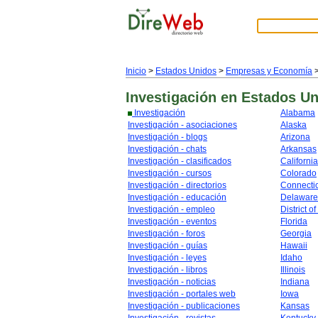
Inicio
>
Estados Unidos
>
Empresas y Economía
Investigación
en Estados Un
Investigación
Alabama
Investigación - asociaciones
Alaska
Investigación - blogs
Arizona
Investigación - chats
Arkansas
Investigación - clasificados
California
Investigación - cursos
Colorado
Investigación - directorios
Connecti
Investigación - educación
Delaware
Investigación - empleo
District o
Investigación - eventos
Florida
Investigación - foros
Georgia
Investigación - guías
Hawaii
Investigación - leyes
Idaho
Investigación - libros
Illinois
Investigación - noticias
Indiana
Investigación - portales web
Iowa
Investigación - publicaciones
Kansas