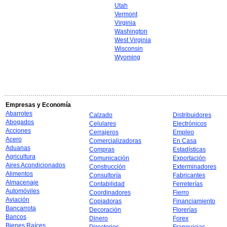
Utah
Vermont
Virginia
Washington
West Virginia
Wisconsin
Wyoming
Empresas y Economía
Abarrotes
Calzado
Distribuidores
Abogados
Celulares
Electrónicos
Acciones
Cerrajeros
Empleo
Acero
Comercializadoras
En Casa
Aduanas
Compras
Estadísticas
Agricultura
Comunicación
Exportación
Aires Acondicionados
Construcción
Exterminadores
Alimentos
Consultoría
Fabricantes
Almacenaje
Contabilidad
Ferreterías
Automóviles
Coordinadores
Fierro
Aviación
Copiadoras
Financiamiento
Bancarrota
Decoración
Florerías
Bancos
Dinero
Forex
Bienes Raíces