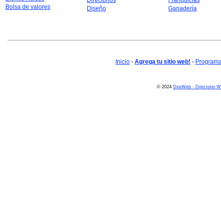
Directorios
Franquicias
Bolsa de valores
Diseño
Ganadería
Inicio
-
Agrega tu sitio web!
-
Programa 
© 2024
DireWeb - Directorio 