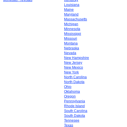
Monedas - revistas
Kentucky
Louisiana
Maine
Maryland
Massachusetts
Michigan
Minnesota
Mississippi
Missouri
Montana
Nebraska
Nevada
New Hampshire
New Jersey
New Mexico
New York
North Carolina
North Dakota
Ohio
Oklahoma
Oregon
Pennsylvania
Rhode Island
South Carolina
South Dakota
Tennesee
Texas