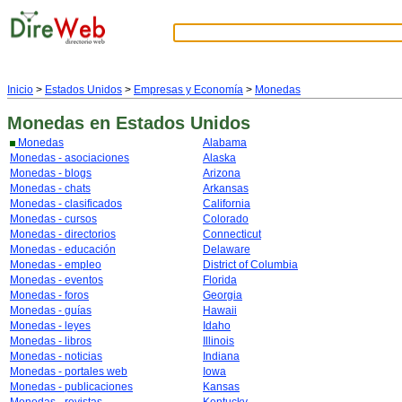
Inicio
>
Estados Unidos
>
Empresas y Economía
>
Monedas
Monedas
en Estados Unidos
Monedas
Alabama
Monedas - asociaciones
Alaska
Monedas - blogs
Arizona
Monedas - chats
Arkansas
Monedas - clasificados
California
Monedas - cursos
Colorado
Monedas - directorios
Connecticut
Monedas - educación
Delaware
Monedas - empleo
District of Columbia
Monedas - eventos
Florida
Monedas - foros
Georgia
Monedas - guías
Hawaii
Monedas - leyes
Idaho
Monedas - libros
Illinois
Monedas - noticias
Indiana
Monedas - portales web
Iowa
Monedas - publicaciones
Kansas