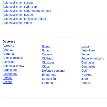
Automovilismo - slalom
Automovilismo - sprint cup
Automovilismo - superleague formula
Automovilismo - tc2000
Automovilismo - turismo carretera
Automovilismo - virtual
Deportes
Aerobics
Boxeo
Esqui
Ajedrez
Buceo
Fisicultura
Arquería
Cacería
Futbol
Artes Marciales
Ciclismo
Futbol Americano
Atletismo
Clavados
Gimnasia
Automovilismo
Clubs
Gimnasios
Badminton
Defensa personal
Golf
Basquetbol
En general
Hockey
Beisbol
Equitación
Judo
Boliche
Esgrima
Karate