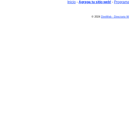
Inicio
-
Agrega tu sitio web!
-
Programa 
© 2024
DireWeb - Directorio 