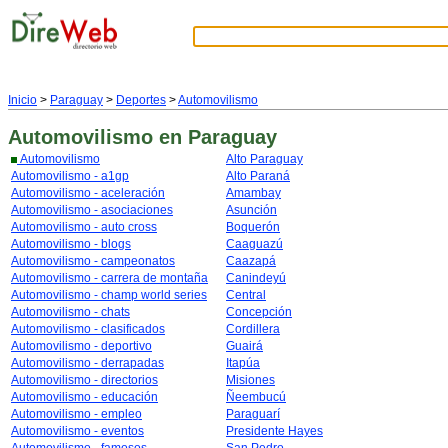
Inicio
>
Paraguay
>
Deportes
>
Automovilismo
Automovilismo
en Paraguay
Automovilismo
Alto Paraguay
Automovilismo - a1gp
Alto Paraná
Automovilismo - aceleración
Amambay
Automovilismo - asociaciones
Asunción
Automovilismo - auto cross
Boquerón
Automovilismo - blogs
Caaguazú
Automovilismo - campeonatos
Caazapá
Automovilismo - carrera de montaña
Canindeyú
Automovilismo - champ world series
Central
Automovilismo - chats
Concepción
Automovilismo - clasificados
Cordillera
Automovilismo - deportivo
Guairá
Automovilismo - derrapadas
Itapúa
Automovilismo - directorios
Misiones
Automovilismo - educación
Ñeembucú
Automovilismo - empleo
Paraguarí
Automovilismo - eventos
Presidente Hayes