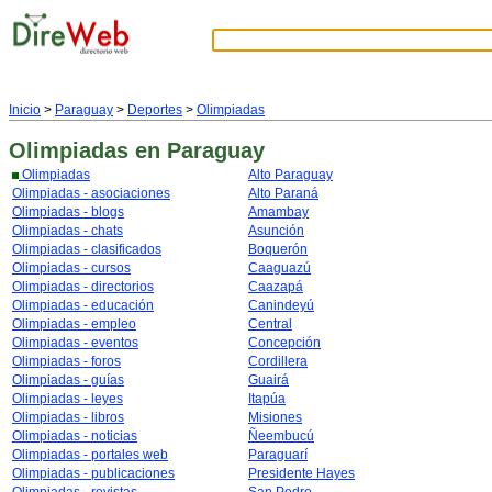
Inicio
>
Paraguay
>
Deportes
>
Olimpiadas
Olimpiadas
en Paraguay
Olimpiadas
Alto Paraguay
Olimpiadas - asociaciones
Alto Paraná
Olimpiadas - blogs
Amambay
Olimpiadas - chats
Asunción
Olimpiadas - clasificados
Boquerón
Olimpiadas - cursos
Caaguazú
Olimpiadas - directorios
Caazapá
Olimpiadas - educación
Canindeyú
Olimpiadas - empleo
Central
Olimpiadas - eventos
Concepción
Olimpiadas - foros
Cordillera
Olimpiadas - guías
Guairá
Olimpiadas - leyes
Itapúa
Olimpiadas - libros
Misiones
Olimpiadas - noticias
Ñeembucú
Olimpiadas - portales web
Paraguarí
Olimpiadas - publicaciones
Presidente Hayes