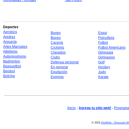
Olimpiadas - revistas
San Pedro
Deportes
Aerobics
Boxeo
Esqui
Ajedrez
Buceo
Fisicultura
Arquería
Cacería
Futbol
Artes Marciales
Ciclismo
Futbol Americano
Atletismo
Clavados
Gimnasia
Automovilismo
Clubs
Gimnasios
Badminton
Defensa personal
Golf
Basquetbol
En general
Hockey
Beisbol
Equitación
Judo
Boliche
Esgrima
Karate
Inicio
-
Agrega tu sitio web!
-
Programa 
© 2024
DireWeb - Directorio 