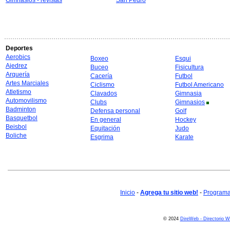
Gimnasios - revistas
San Pedro
Deportes
Aerobics
Boxeo
Esqui
Ajedrez
Buceo
Fisicultura
Arquería
Cacería
Futbol
Artes Marciales
Ciclismo
Futbol Americano
Atletismo
Clavados
Gimnasia
Automovilismo
Clubs
Gimnasios
Badminton
Defensa personal
Golf
Basquetbol
En general
Hockey
Beisbol
Equitación
Judo
Boliche
Esgrima
Karate
Inicio
-
Agrega tu sitio web!
-
Programa 
© 2024
DireWeb - Directorio 