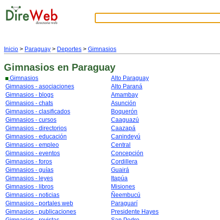
Inicio
>
Paraguay
>
Deportes
>
Gimnasios
Gimnasios
en Paraguay
Gimnasios
Alto Paraguay
Gimnasios - asociaciones
Alto Paraná
Gimnasios - blogs
Amambay
Gimnasios - chats
Asunción
Gimnasios - clasificados
Boquerón
Gimnasios - cursos
Caaguazú
Gimnasios - directorios
Caazapá
Gimnasios - educación
Canindeyú
Gimnasios - empleo
Central
Gimnasios - eventos
Concepción
Gimnasios - foros
Cordillera
Gimnasios - guías
Guairá
Gimnasios - leyes
Itapúa
Gimnasios - libros
Misiones
Gimnasios - noticias
Ñeembucú
Gimnasios - portales web
Paraguarí
Gimnasios - publicaciones
Presidente Hayes