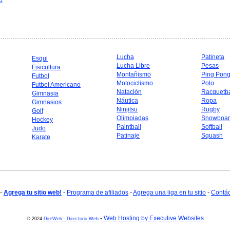
o
Lucha
Patineta
Esqui
Lucha Libre
Pesas
Fisicultura
Montañismo
Ping Pon
Futbol
Motociclismo
Polo
Futbol Americano
Natación
Racquetba
Gimnasia
Náutica
Ropa
Gimnasios
Ninjitsu
Rugby
Golf
Olimpiadas
Snowboar
Hockey
Paintball
Softball
Judo
Patinaje
Squash
Karate
-
Agrega tu sitio web!
-
Programa de afiliados
-
Agrega una liga en tu sitio
-
Contá
-
Web Hosting by Executive Websites
© 2024
DireWeb - Directorio Web