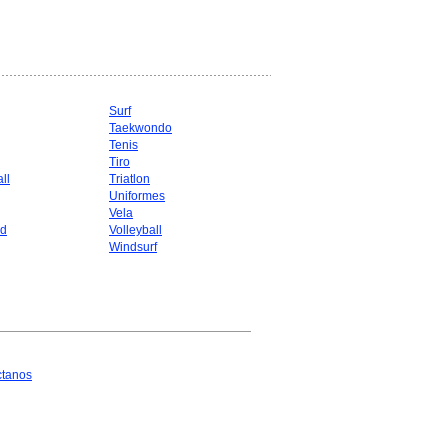
Surf
Taekwondo
g
Tenis
Tiro
ll
Triatlon
Uniformes
Vela
d
Volleyball
Windsurf
ctanos