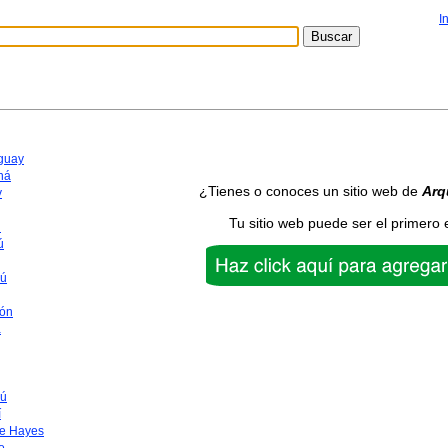
I
aguay
ná
¿Tienes o conoces un sitio web de
Arq
y
Tu sitio web puede ser el primero 
n
ú
yú
ón
a
ú
í
te Hayes