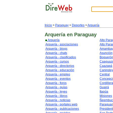
Inicio
>
Paraguay
>
Deportes
>
Arquería
Arquería
en Paraguay
Arquería
Alto Par
Arquería - asociaciones
Alto Para
Arquería - blogs
Amamba
Arquería - chats
Asunción
Arquería - clasificados
Boqueró
Arquería - cursos
Caaguaz
Arquería - directorios
Caazapá
Arquería - educación
Caninde
Arquería - empleo
Central
Arquería - eventos
Concepci
Arquería - foros
Cordiller
Arquería - guías
Guairá
Arquería - leyes
Itapúa
Arquería - libros
Misiones
Arquería - noticias
Ñeembuc
Arquería - portales web
Paraguar
Arquería - publicaciones
Presiden