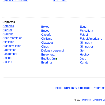
Equitación - revistas
San Pedro
Deportes
Aerobics
Boxeo
Esqui
Ajedrez
Buceo
Fisicultura
Arquería
Cacería
Futbol
Artes Marciales
Ciclismo
Futbol Americano
Atletismo
Clavados
Gimnasia
Automovilismo
Clubs
Gimnasios
Badminton
Defensa personal
Golf
Basquetbol
En general
Hockey
Beisbol
Equitación
Judo
Boliche
Esgrima
Karate
Inicio
-
Agrega tu sitio web!
-
Programa 
© 2024
DireWeb - Directorio 