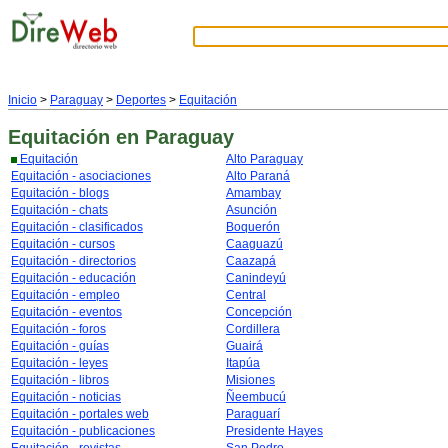
Inicio
>
Paraguay
>
Deportes
>
Equitación
Equitación
en Paraguay
Equitación
Alto Paraguay
Equitación - asociaciones
Alto Paraná
Equitación - blogs
Amambay
Equitación - chats
Asunción
Equitación - clasificados
Boquerón
Equitación - cursos
Caaguazú
Equitación - directorios
Caazapá
Equitación - educación
Canindeyú
Equitación - empleo
Central
Equitación - eventos
Concepción
Equitación - foros
Cordillera
Equitación - guías
Guairá
Equitación - leyes
Itapúa
Equitación - libros
Misiones
Equitación - noticias
Ñeembucú
Equitación - portales web
Paraguarí
Equitación - publicaciones
Presidente Hayes