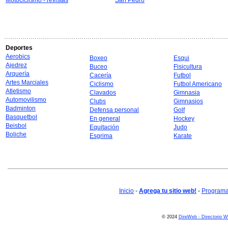
Motociclismo - revistas
San Pedro
Deportes
Aerobics
Boxeo
Esqui
Ajedrez
Buceo
Fisicultura
Arquería
Cacería
Futbol
Artes Marciales
Ciclismo
Futbol Americano
Atletismo
Clavados
Gimnasia
Automovilismo
Clubs
Gimnasios
Badminton
Defensa personal
Golf
Basquetbol
En general
Hockey
Beisbol
Equitación
Judo
Boliche
Esgrima
Karate
Inicio
-
Agrega tu sitio web!
-
Programa 
© 2024
DireWeb - Directorio 