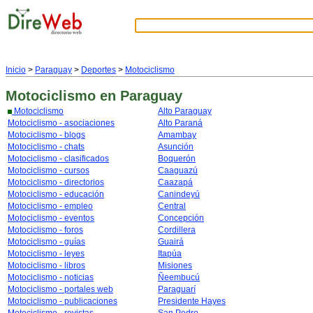
Inicio
>
Paraguay
>
Deportes
>
Motociclismo
Motociclismo
en Paraguay
Motociclismo
Alto Paraguay
Motociclismo - asociaciones
Alto Paraná
Motociclismo - blogs
Amambay
Motociclismo - chats
Asunción
Motociclismo - clasificados
Boquerón
Motociclismo - cursos
Caaguazú
Motociclismo - directorios
Caazapá
Motociclismo - educación
Canindeyú
Motociclismo - empleo
Central
Motociclismo - eventos
Concepción
Motociclismo - foros
Cordillera
Motociclismo - guías
Guairá
Motociclismo - leyes
Itapúa
Motociclismo - libros
Misiones
Motociclismo - noticias
Ñeembucú
Motociclismo - portales web
Paraguarí
Motociclismo - publicaciones
Presidente Hayes