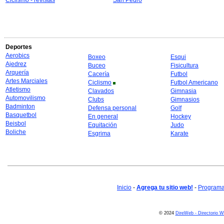
Ciclismo - revistas
San Pedro
Deportes
Aerobics
Boxeo
Esqui
Ajedrez
Buceo
Fisicultura
Arquería
Cacería
Futbol
Artes Marciales
Ciclismo
Futbol Americano
Atletismo
Clavados
Gimnasia
Automovilismo
Clubs
Gimnasios
Badminton
Defensa personal
Golf
Basquetbol
En general
Hockey
Beisbol
Equitación
Judo
Boliche
Esgrima
Karate
Inicio
-
Agrega tu sitio web!
-
Programa 
© 2024
DireWeb - Directorio 