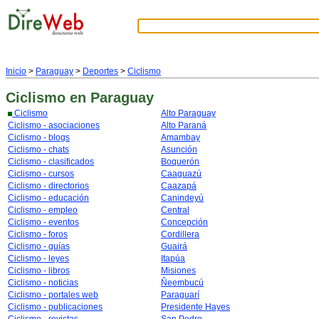
Inicio
>
Paraguay
>
Deportes
>
Ciclismo
Ciclismo
en Paraguay
Ciclismo
Alto Paraguay
Ciclismo - asociaciones
Alto Paraná
Ciclismo - blogs
Amambay
Ciclismo - chats
Asunción
Ciclismo - clasificados
Boquerón
Ciclismo - cursos
Caaguazú
Ciclismo - directorios
Caazapá
Ciclismo - educación
Canindeyú
Ciclismo - empleo
Central
Ciclismo - eventos
Concepción
Ciclismo - foros
Cordillera
Ciclismo - guías
Guairá
Ciclismo - leyes
Itapúa
Ciclismo - libros
Misiones
Ciclismo - noticias
Ñeembucú
Ciclismo - portales web
Paraguarí
Ciclismo - publicaciones
Presidente Hayes