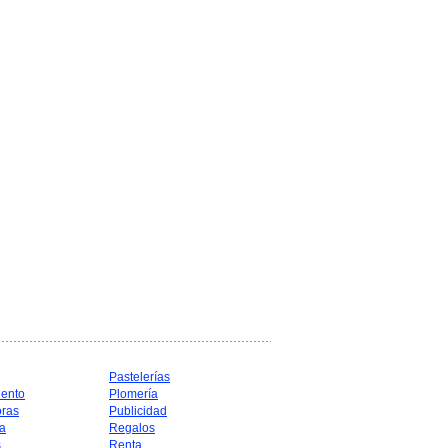
Pastelerías
iento
Plomería
oras
Publicidad
a
Regalos
s
Renta