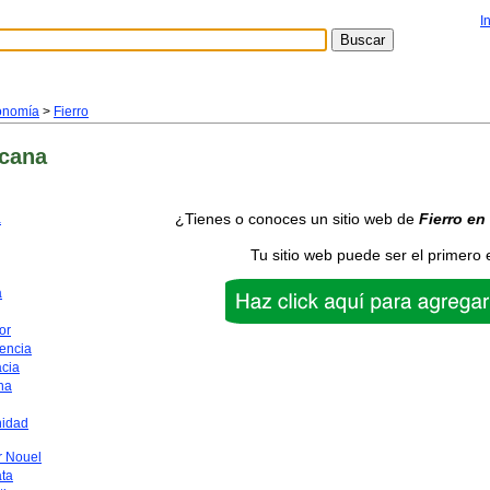
I
onomía
>
Fierro
cana
¿Tienes o conoces un sitio web de
Fierro
en
a
Tu sitio web puede ser el primero 
a
or
encia
acia
na
nidad
 Nouel
ata