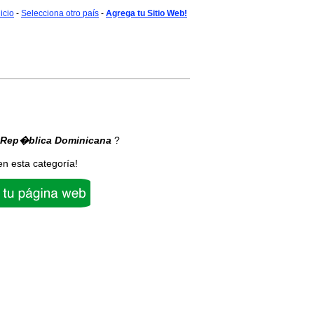
nicio
-
Selecciona otro país
-
Agrega tu Sitio Web!
 Rep�blica Dominicana
?
en esta categoría!