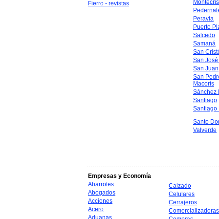
Montecris
Fierro - revistas
Pedernal
Peravia
Puerto Pl
Salcedo
Samaná
San Crist
San José
San Juan
San Pedr
Macorís
Sánchez 
Santiago
Santiago
Santo Do
Valverde
Empresas y Economía
Abarrotes
Calzado
Abogados
Celulares
Acciones
Cerrajeros
Acero
Comercializadoras
Aduanas