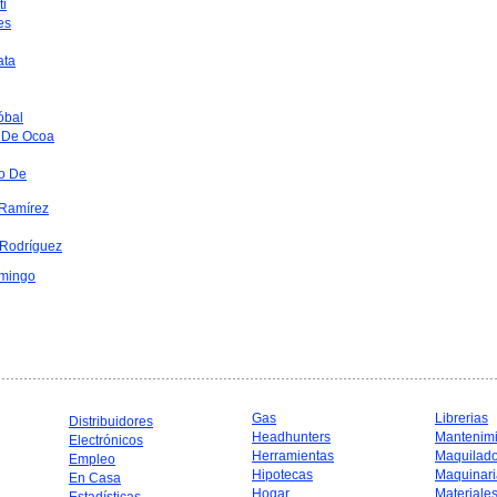
ti
es
ata
óbal
 De Ocoa
o De
Ramírez
 Rodríguez
mingo
Gas
Librerias
Distribuidores
Headhunters
Mantenim
Electrónicos
Herramientas
Maquilad
Empleo
Hipotecas
Maquinari
En Casa
Hogar
Materiale