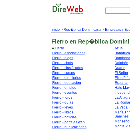
Inicio
>
Rep�blica Dominicana
>
Empresas y Ec
Fierro
en Rep�blica Domini
Fierro
Azua
Fierro - asociaciones
Bahoruco
Fierro - blogs
Barahon
Fierro - chats
Dajabón
Fierro - clasificados
Duarte
Fierro - cursos
El Seibo
Fierro - directorios
Elías Piñ
Fierro - educación
Espaillat
Fierro - empleo
Hato May
Fierro - eventos
Independ
Fierro - foros
La Altagr
Fierro - guías
La Roma
Fierro - leyes
La Vega
Fierro - libros
María Tri
Sánchez
Fierro - noticias
Monseñor
Fierro - portales web
Monte Pl
Fierro - publicaciones