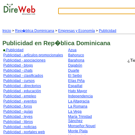
Inicio
>
Rep�blica Dominicana
>
Empresas y Economía
>
Publicidad
Publicidad
en Rep�blica Dominicana
Publicidad
Azua
Publicidad - artículos promocionales
Bahoruco
¿Ti
Publicidad - asociaciones
Barahona
Publicidad - blogs
Dajabón
Publicidad - chats
Duarte
Publicidad - clasificados
El Seibo
Publicidad - cursos
Elías Piña
Publicidad - directorios
Espaillat
Publicidad - educación
Hato Mayor
Publicidad - empleo
Independencia
Publicidad - eventos
La Altagracia
Publicidad - foros
La Romana
Publicidad - guías
La Vega
Publicidad - leyes
María Trinidad
Sánchez
Publicidad - libros
Monseñor Nouel
Publicidad - noticias
Monte Plata
Publicidad - portales web