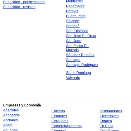
Montecristi
Publicidad - publicaciones
Pedernales
Publicidad - revistas
Peravia
Puerto Plata
Salcedo
Samaná
San Cristóbal
San José De Ocoa
San Juan
San Pedro De
Macorís
Sánchez Ramírez
Santiago
Santiago Rodríguez
Santo Domingo
Valverde
Empresas y Economía
Abarrotes
Calzado
Distribuidores
Abogados
Celulares
Electrónicos
Acciones
Cerrajeros
Empleo
Acero
Comercializadoras
En Casa
Aduanas