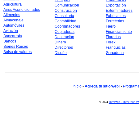
Compras
Estadísticas
Agricultura
Comunicación
Exportación
Aires Acondicionados
Construcción
Exterminadores
Alimentos
Consultoría
Fabricantes
Almacenaje
Contabilidad
Ferreterías
Automóviles
Coordinadores
Fierro
Aviación
Copiadoras
Financiamiento
Bancarrota
Decoración
Florerías
Bancos
Dinero
Forex
Bienes Raíces
Directorios
Franquicias
Bolsa de valores
Diseño
Ganadería
Inicio
-
Agrega tu sitio web!
-
Programa 
© 2024
DireWeb - Directorio 