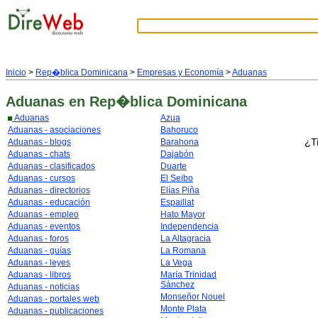
Inicio
>
Rep�blica Dominicana
>
Empresas y Economía
>
Aduanas
Aduanas
en Rep�blica Dominicana
Aduanas
Azua
Aduanas - asociaciones
Bahoruco
¿T
Aduanas - blogs
Barahona
Aduanas - chats
Dajabón
Aduanas - clasificados
Duarte
Aduanas - cursos
El Seibo
Aduanas - directorios
Elías Piña
Aduanas - educación
Espaillat
Aduanas - empleo
Hato Mayor
Aduanas - eventos
Independencia
Aduanas - foros
La Altagracia
Aduanas - guías
La Romana
Aduanas - leyes
La Vega
Aduanas - libros
María Trinidad
Sánchez
Aduanas - noticias
Monseñor Nouel
Aduanas - portales web
Monte Plata
Aduanas - publicaciones