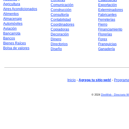
Compras
Estadísticas
Agricultura
Comunicación
Exportación
Aires Acondicionados
Construcción
Exterminadores
Alimentos
Consultoría
Fabricantes
Almacenaje
Contabilidad
Ferreterías
Automóviles
Coordinadores
Fierro
Aviación
Copiadoras
Financiamiento
Bancarrota
Decoración
Florerías
Bancos
Dinero
Forex
Bienes Raíces
Directorios
Franquicias
Bolsa de valores
Diseño
Ganadería
Inicio
-
Agrega tu sitio web!
-
Programa 
© 2024
DireWeb - Directorio 