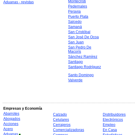
Montecristi
Aduanas - revistas
Pedernales
Peravia
Puerto Plata
Salcedo
Samaná
San Cristóbal
San José De Ocoa
San Juan
San Pedro De
Macorís
Sánchez Ramírez
Santiago
Santiago Rodríguez
Santo Domingo
Valverde
Empresas y Economía
Abarrotes
Calzado
Distribuidores
Abogados
Celulares
Electrónicos
Acciones
Cerrajeros
Empleo
Acero
Comercializadoras
En Casa
Aduanas