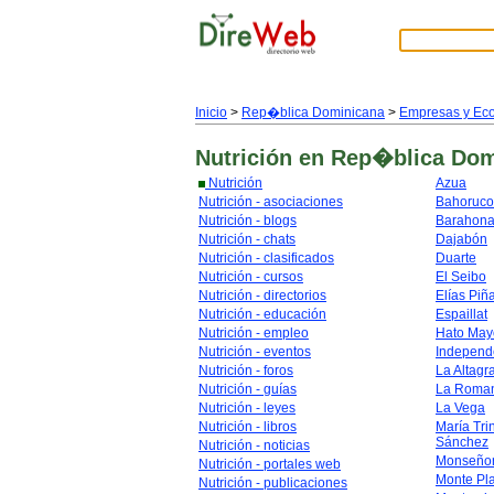
Inicio
>
Rep�blica Dominicana
>
Empresas y Ec
Nutrición
en Rep�blica Dom
Nutrición
Azua
Nutrición - asociaciones
Bahoruco
Nutrición - blogs
Barahon
Nutrición - chats
Dajabón
Nutrición - clasificados
Duarte
Nutrición - cursos
El Seibo
Nutrición - directorios
Elías Piñ
Nutrición - educación
Espaillat
Nutrición - empleo
Hato May
Nutrición - eventos
Independ
Nutrición - foros
La Altagr
Nutrición - guías
La Roma
Nutrición - leyes
La Vega
Nutrición - libros
María Tri
Sánchez
Nutrición - noticias
Monseñor
Nutrición - portales web
Monte Pl
Nutrición - publicaciones