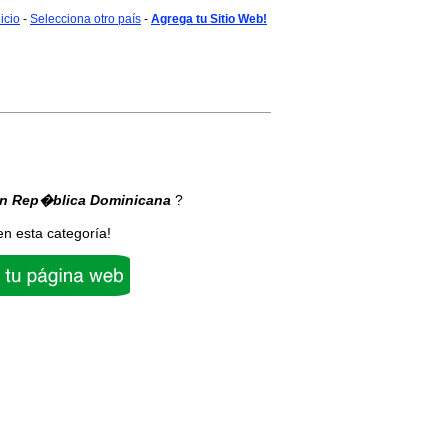
nicio
-
Selecciona otro país
-
Agrega tu Sitio Web!
n Rep�blica Dominicana
?
en esta categoría!