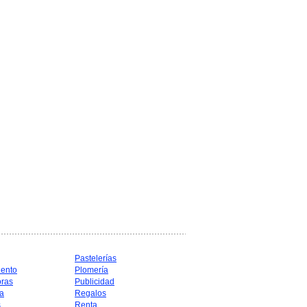
Pastelerías
iento
Plomería
oras
Publicidad
a
Regalos
s
Renta