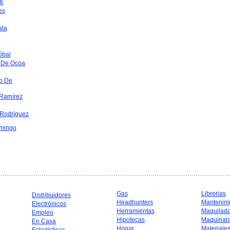
ti
es
ata
óbal
 De Ocoa
o De
Ramírez
 Rodríguez
mingo
Gas
Librerias
Distribuidores
Headhunters
Mantenim
Electrónicos
Herramientas
Maquilad
Empleo
Hipotecas
Maquinari
En Casa
Hogar
Materiale