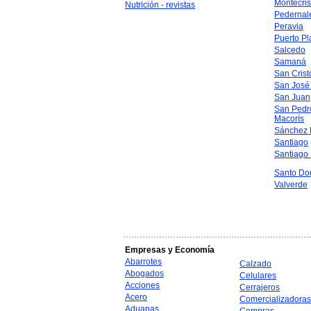
Montecris
Nutrición - revistas
Pedernal
Peravia
Puerto Pl
Salcedo
Samaná
San Crist
San José
San Juan
San Pedr
Macorís
Sánchez 
Santiago
Santiago
Santo Do
Valverde
Empresas y Economía
Abarrotes
Calzado
Abogados
Celulares
Acciones
Cerrajeros
Acero
Comercializadoras
Aduanas