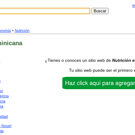
I
onomía
>
Nutrición
inicana
¿Tienes o conoces un sitio web de
Nutrición
e
a
Tu sitio web puede ser el primero 
a
or
encia
acia
na
nidad
 Nouel
ata