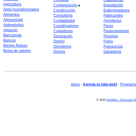
Compras
Estadísticas
Agricultura
Comunicación
Exportación
Aires Acondicionados
Construcción
Exterminadores
Alimentos
Consultoría
Fabricantes
Almacenaje
Contabilidad
Ferreterías
Automóviles
Coordinadores
Fierro
Aviación
Copiadoras
Financiamiento
Bancarrota
Decoración
Florerías
Bancos
Dinero
Forex
Bienes Raíces
Directorios
Franquicias
Bolsa de valores
Diseño
Ganadería
Inicio
-
Agrega tu sitio web!
-
Programa 
© 2024
DireWeb - Directorio 