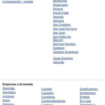
Montecristi
Comunicación - revistas
Pedernales
Peravia
Puerto Plata
Salcedo
Samaná
San Cristóbal
San José De Ocoa
San Juan
San Pedro De
Macorís
Sánchez Ramírez
Santiago
Santiago Rodríguez
Santo Domingo
Valverde
Empresas y Economía
Abarrotes
Calzado
Distribuidores
Abogados
Celulares
Electrónicos
Acciones
Cerrajeros
Empleo
Acero
Comercializadoras
En Casa
Aduanas