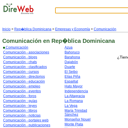
Inicio
>
Rep�blica Dominicana
>
Empresas y Economía
>
Comunicación
Comunicación
en Rep�blica Dominicana
Comunicación
Azua
Comunicación - asociaciones
Bahoruco
¿Tien
Comunicación - blogs
Barahona
Comunicación - chats
Dajabón
Comunicación - clasificados
Duarte
Comunicación - cursos
El Seibo
Comunicación - directorios
Elías Piña
Comunicación - educación
Espaillat
Comunicación - empleo
Hato Mayor
Comunicación - eventos
Independencia
Comunicación - foros
La Altagracia
Comunicación - guías
La Romana
Comunicación - leyes
La Vega
Comunicación - libros
María Trinidad
Sánchez
Comunicación - noticias
Monseñor Nouel
Comunicación - portales web
Monte Plata
Comunicación - publicaciones