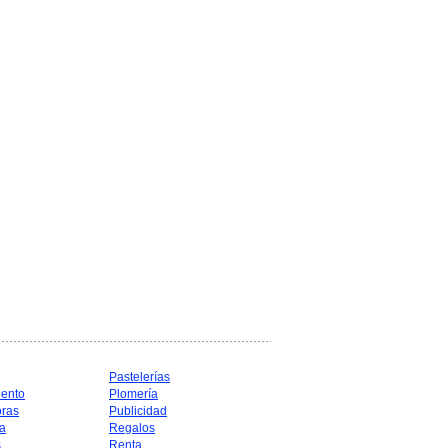
Pastelerías
iento
Plomería
oras
Publicidad
a
Regalos
s
Renta