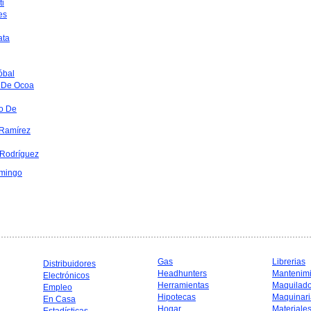
ti
es
ata
óbal
 De Ocoa
o De
Ramírez
 Rodríguez
mingo
Gas
Librerias
Distribuidores
Headhunters
Mantenim
Electrónicos
Herramientas
Maquilad
Empleo
Hipotecas
Maquinari
En Casa
Hogar
Materiale