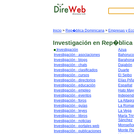
Inicio
>
Rep�blica Dominicana
>
Empresas y Ec
Investigación
en Rep�blica
Investigación
Azua
Investigación - asociaciones
Bahoruco
Investigación - blogs
Barahon
Investigación - chats
Dajabón
Investigación - clasificados
Duarte
Investigación - cursos
El Seibo
Investigación - directorios
Elías Piñ
Investigación - educación
Espaillat
Investigación - empleo
Hato May
Investigación - eventos
Independ
Investigación - foros
La Altagr
Investigación - guías
La Roma
Investigación - leyes
La Vega
Investigación - libros
María Tri
Sánchez
Investigación - noticias
Monseñor
Investigación - portales web
Monte Pl
Investigación - publicaciones