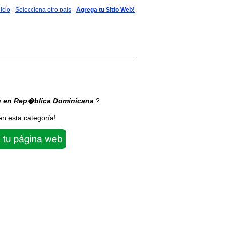
nicio
-
Selecciona otro país
-
Agrega tu Sitio Web!
n
en Rep�blica Dominicana
?
en esta categoría!