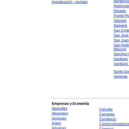
Montecris
Investigación - revistas
Pedernal
Peravia
Puerto Pl
Salcedo
Samaná
San Crist
San José
San Juan
San Pedr
Macorís
Sánchez 
Santiago
Santiago
Santo Do
Valverde
Empresas y Economía
Abarrotes
Calzado
Abogados
Celulares
Acciones
Cerrajeros
Acero
Comercializadoras
Aduanas