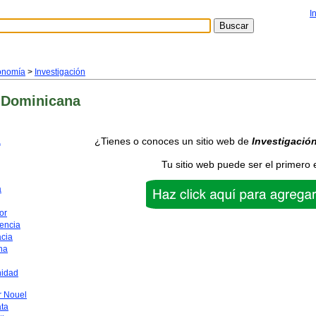
I
onomía
>
Investigación
 Dominicana
¿Tienes o conoces un sitio web de
Investigació
a
Tu sitio web puede ser el primero 
a
or
encia
acia
na
nidad
 Nouel
ata