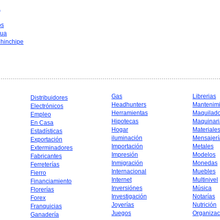
a
os
hua
hinchipe
Gas
Librerias
Distribuidores
Headhunters
Mantenim
Electrónicos
Herramientas
Maquilad
Empleo
Hipotecas
Maquinari
En Casa
Hogar
Materiale
Estadísticas
iluminación
Mensajerí
Exportación
Importación
Metales
Exterminadores
Impresión
Modelos
Fabricantes
Inmigración
Monedas
Ferreterías
Internacional
Muebles
Fierro
Internet
Multinivel
Financiamiento
Inversiónes
Música
Florerías
Investigación
Notarías
Forex
Joyerías
Nutrición
Franquicias
Juegos
Organizac
Ganadería