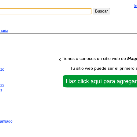
I
naria
¿Tienes o conoces un sitio web de
Maqu
Tu sitio web puede ser el primero 
azo
as
os
antiago