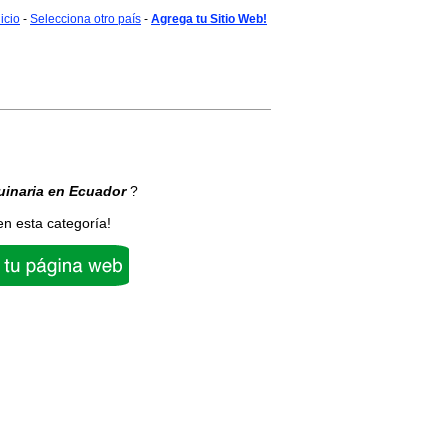
nicio
-
Selecciona otro país
-
Agrega tu Sitio Web!
inaria
en Ecuador
?
en esta categoría!