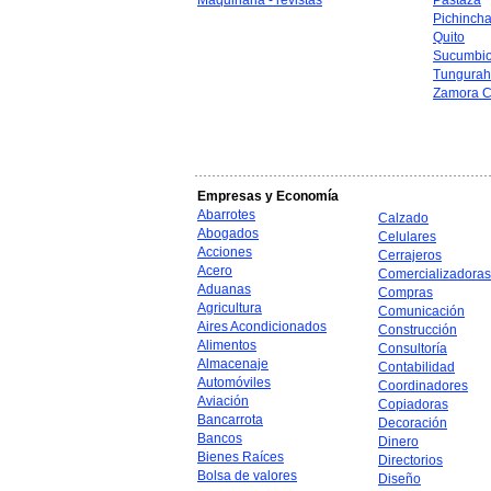
Maquinaria - revistas
Pastaza
Pichinch
Quito
Sucumbi
Tungura
Zamora C
Empresas y Economía
Abarrotes
Calzado
Abogados
Celulares
Acciones
Cerrajeros
Acero
Comercializadoras
Aduanas
Compras
Agricultura
Comunicación
Aires Acondicionados
Construcción
Alimentos
Consultoría
Almacenaje
Contabilidad
Automóviles
Coordinadores
Aviación
Copiadoras
Bancarrota
Decoración
Bancos
Dinero
Bienes Raíces
Directorios
Bolsa de valores
Diseño