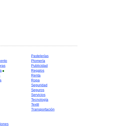
Pastelerías
iento
Plomería
oras
Publicidad
a
Regalos
s
Renta
a
Ropa
Seguridad
Seguros
Servicios
Tecnología
Textil
Transportación
iones