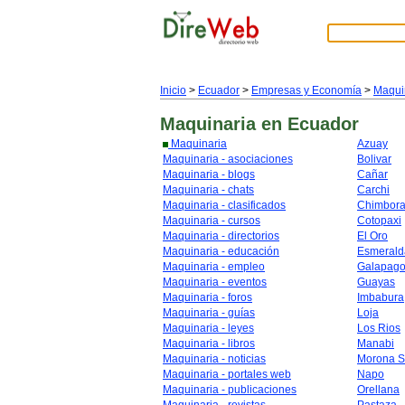
Inicio
>
Ecuador
>
Empresas y Economía
>
Maqui
Maquinaria
en Ecuador
Maquinaria
Azuay
Maquinaria - asociaciones
Bolivar
Maquinaria - blogs
Cañar
Maquinaria - chats
Carchi
Maquinaria - clasificados
Chimbor
Maquinaria - cursos
Cotopaxi
Maquinaria - directorios
El Oro
Maquinaria - educación
Esmerald
Maquinaria - empleo
Galapag
Maquinaria - eventos
Guayas
Maquinaria - foros
Imbabura
Maquinaria - guías
Loja
Maquinaria - leyes
Los Rios
Maquinaria - libros
Manabi
Maquinaria - noticias
Morona S
Maquinaria - portales web
Napo
Maquinaria - publicaciones
Orellana