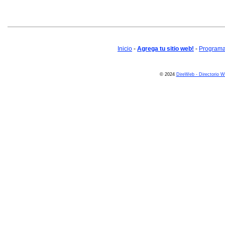
Inicio
-
Agrega tu sitio web!
-
Programa 
© 2024
DireWeb - Directorio 