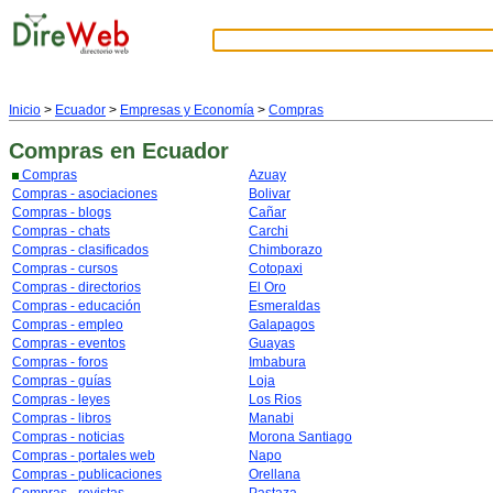
Inicio
>
Ecuador
>
Empresas y Economía
>
Compras
Compras
en Ecuador
Compras
Azuay
Compras - asociaciones
Bolivar
Compras - blogs
Cañar
Compras - chats
Carchi
Compras - clasificados
Chimborazo
Compras - cursos
Cotopaxi
Compras - directorios
El Oro
Compras - educación
Esmeraldas
Compras - empleo
Galapagos
Compras - eventos
Guayas
Compras - foros
Imbabura
Compras - guías
Loja
Compras - leyes
Los Rios
Compras - libros
Manabi
Compras - noticias
Morona Santiago
Compras - portales web
Napo
Compras - publicaciones
Orellana