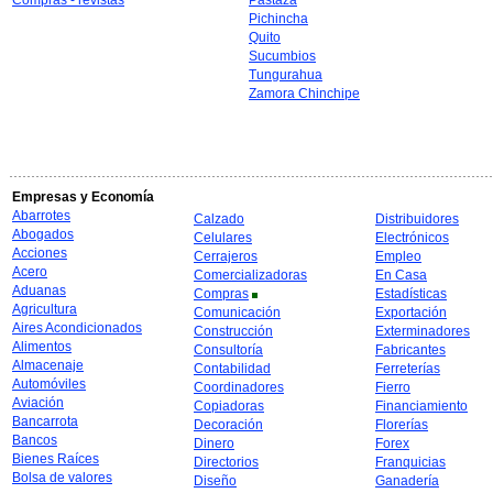
Compras - revistas
Pastaza
Pichincha
Quito
Sucumbios
Tungurahua
Zamora Chinchipe
Empresas y Economía
Abarrotes
Calzado
Distribuidores
Abogados
Celulares
Electrónicos
Acciones
Cerrajeros
Empleo
Acero
Comercializadoras
En Casa
Aduanas
Compras
Estadísticas
Agricultura
Comunicación
Exportación
Aires Acondicionados
Construcción
Exterminadores
Alimentos
Consultoría
Fabricantes
Almacenaje
Contabilidad
Ferreterías
Automóviles
Coordinadores
Fierro
Aviación
Copiadoras
Financiamiento
Bancarrota
Decoración
Florerías
Bancos
Dinero
Forex
Bienes Raíces
Directorios
Franquicias
Bolsa de valores
Diseño
Ganadería