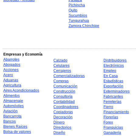
Monedas - revistas
Pastaza
Pichincha
Quito
Sucumbios
Tungurahua
Zamora Chinchipe
Empresas y Economía
Abarrotes
Calzado
Distribuidores
Abogados
Celulares
Electrónicos
Acciones
Cerrajeros
Empleo
Acero
Comercializadoras
En Casa
Aduanas
Compras
Estadísticas
Agricultura
Comunicación
Exportación
Aires Acondicionados
Construcción
Exterminadores
Alimentos
Consultoría
Fabricantes
Almacenaje
Contabilidad
Ferreterías
Automóviles
Coordinadores
Fierro
Aviación
Copiadoras
Financiamiento
Bancarrota
Decoración
Florerías
Bancos
Dinero
Forex
Bienes Raíces
Directorios
Franquicias
Bolsa de valores
Diseño
Ganadería