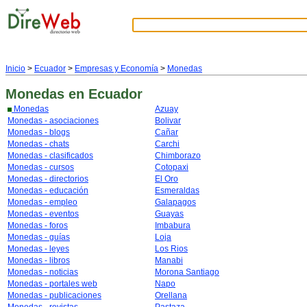
Inicio
>
Ecuador
>
Empresas y Economía
>
Monedas
Monedas
en Ecuador
Monedas
Azuay
Monedas - asociaciones
Bolivar
Monedas - blogs
Cañar
Monedas - chats
Carchi
Monedas - clasificados
Chimborazo
Monedas - cursos
Cotopaxi
Monedas - directorios
El Oro
Monedas - educación
Esmeraldas
Monedas - empleo
Galapagos
Monedas - eventos
Guayas
Monedas - foros
Imbabura
Monedas - guías
Loja
Monedas - leyes
Los Rios
Monedas - libros
Manabi
Monedas - noticias
Morona Santiago
Monedas - portales web
Napo
Monedas - publicaciones
Orellana