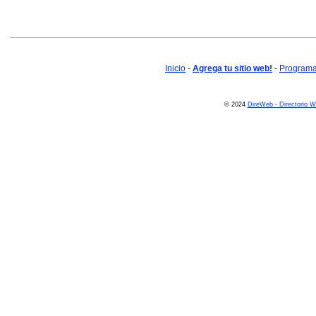
Inicio
-
Agrega tu sitio web!
-
Programa 
© 2024
DireWeb - Directorio 