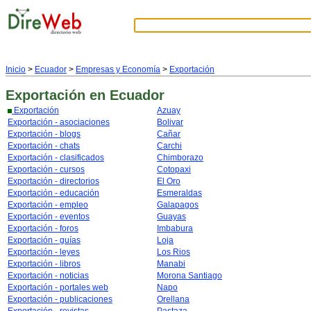
Inicio
>
Ecuador
>
Empresas y Economía
>
Exportación
Exportación
en Ecuador
Exportación
Azuay
Exportación - asociaciones
Bolivar
Exportación - blogs
Cañar
Exportación - chats
Carchi
Exportación - clasificados
Chimborazo
Exportación - cursos
Cotopaxi
Exportación - directorios
El Oro
Exportación - educación
Esmeraldas
Exportación - empleo
Galapagos
Exportación - eventos
Guayas
Exportación - foros
Imbabura
Exportación - guías
Loja
Exportación - leyes
Los Rios
Exportación - libros
Manabi
Exportación - noticias
Morona Santiago
Exportación - portales web
Napo
Exportación - publicaciones
Orellana