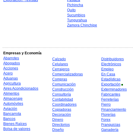
Exportación - revistas
Pastaza
Pichincha
Quito
Sucumbios
Tungurahua
Zamora Chinchipe
Empresas y Economía
Abarrotes
Calzado
Distribuidores
Abogados
Celulares
Electrónicos
Acciones
Cerrajeros
Empleo
Acero
Comercializadoras
En Casa
Aduanas
Compras
Estadísticas
Agricultura
Comunicación
Exportación
Aires Acondicionados
Construcción
Exterminadores
Alimentos
Consultoría
Fabricantes
Almacenaje
Contabilidad
Ferreterías
Automóviles
Coordinadores
Fierro
Aviación
Copiadoras
Financiamiento
Bancarrota
Decoración
Florerías
Bancos
Dinero
Forex
Bienes Raíces
Directorios
Franquicias
Bolsa de valores
Diseño
Ganadería