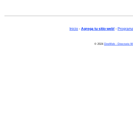
Inicio
-
Agrega tu sitio web!
-
Programa 
© 2024
DireWeb - Directorio 