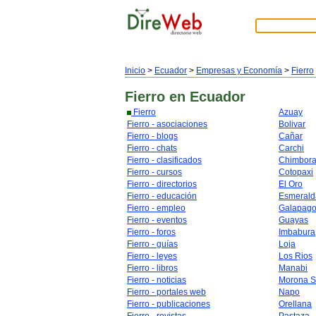
Inicio
>
Ecuador
>
Empresas y Economía
>
Fierro
Fierro
en Ecuador
Fierro
Azuay
Fierro - asociaciones
Bolivar
Fierro - blogs
Cañar
Fierro - chats
Carchi
Fierro - clasificados
Chimbor
Fierro - cursos
Cotopaxi
Fierro - directorios
El Oro
Fierro - educación
Esmerald
Fierro - empleo
Galapag
Fierro - eventos
Guayas
Fierro - foros
Imbabura
Fierro - guías
Loja
Fierro - leyes
Los Rios
Fierro - libros
Manabi
Fierro - noticias
Morona S
Fierro - portales web
Napo
Fierro - publicaciones
Orellana