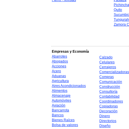
Fierro - revistas
Pastaza
Pichinch
Quito
Sucumbi
Tungura
Zamora C
Empresas y Economía
Abarrotes
Calzado
Abogados
Celulares
Acciones
Cerrajeros
Acero
Comercializadoras
Aduanas
Compras
Agricultura
Comunicación
Aires Acondicionados
Construcción
Alimentos
Consultoría
Almacenaje
Contabilidad
Automóviles
Coordinadores
Aviación
Copiadoras
Bancarrota
Decoración
Bancos
Dinero
Bienes Raíces
Directorios
Bolsa de valores
Diseño