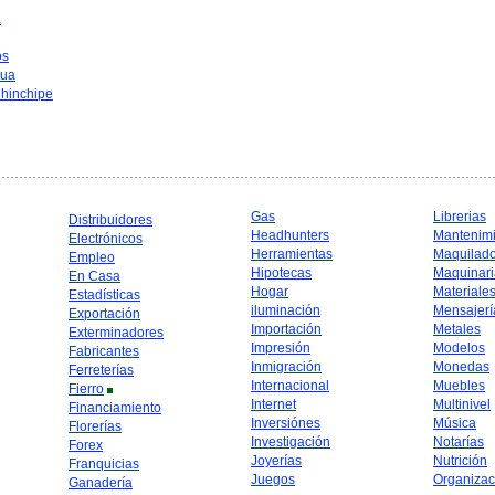
a
os
hua
hinchipe
Gas
Librerias
Distribuidores
Headhunters
Mantenim
Electrónicos
Herramientas
Maquilad
Empleo
Hipotecas
Maquinari
En Casa
Hogar
Materiale
Estadísticas
iluminación
Mensajerí
Exportación
Importación
Metales
Exterminadores
Impresión
Modelos
Fabricantes
Inmigración
Monedas
Ferreterías
Internacional
Muebles
Fierro
Internet
Multinivel
Financiamiento
Inversiónes
Música
Florerías
Investigación
Notarías
Forex
Joyerías
Nutrición
Franquicias
Juegos
Organizac
Ganadería