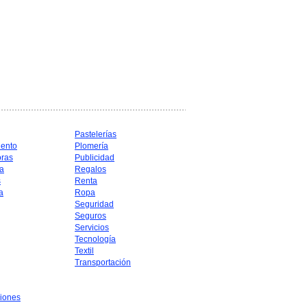
Pastelerías
iento
Plomería
oras
Publicidad
a
Regalos
s
Renta
a
Ropa
Seguridad
Seguros
Servicios
Tecnología
Textil
Transportación
iones