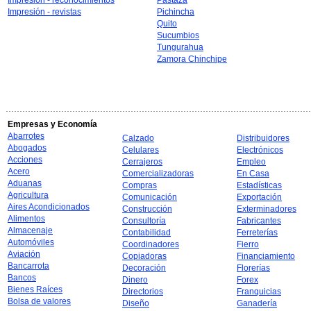
Impresión - reconocimientos
Pastaza
Impresión - revistas
Pichincha
Quito
Sucumbios
Tungurahua
Zamora Chinchipe
Empresas y Economía
Abarrotes
Calzado
Distribuidores
Abogados
Celulares
Electrónicos
Acciones
Cerrajeros
Empleo
Acero
Comercializadoras
En Casa
Aduanas
Compras
Estadísticas
Agricultura
Comunicación
Exportación
Aires Acondicionados
Construcción
Exterminadores
Alimentos
Consultoría
Fabricantes
Almacenaje
Contabilidad
Ferreterías
Automóviles
Coordinadores
Fierro
Aviación
Copiadoras
Financiamiento
Bancarrota
Decoración
Florerías
Bancos
Dinero
Forex
Bienes Raíces
Directorios
Franquicias
Bolsa de valores
Diseño
Ganadería