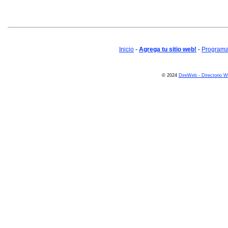
Inicio
-
Agrega tu sitio web!
-
Programa 
© 2024
DireWeb - Directorio 