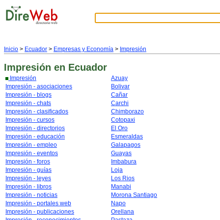
Inicio
>
Ecuador
>
Empresas y Economía
>
Impresión
Impresión
en Ecuador
Impresión
Azuay
Impresión - asociaciones
Bolivar
Impresión - blogs
Cañar
Impresión - chats
Carchi
Impresión - clasificados
Chimborazo
Impresión - cursos
Cotopaxi
Impresión - directorios
El Oro
Impresión - educación
Esmeraldas
Impresión - empleo
Galapagos
Impresión - eventos
Guayas
Impresión - foros
Imbabura
Impresión - guías
Loja
Impresión - leyes
Los Rios
Impresión - libros
Manabi
Impresión - noticias
Morona Santiago
Impresión - portales web
Napo
Impresión - publicaciones
Orellana