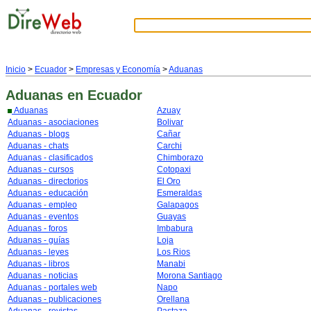
Inicio
>
Ecuador
>
Empresas y Economía
>
Aduanas
Aduanas
en Ecuador
Aduanas
Azuay
Aduanas - asociaciones
Bolivar
Aduanas - blogs
Cañar
Aduanas - chats
Carchi
Aduanas - clasificados
Chimborazo
Aduanas - cursos
Cotopaxi
Aduanas - directorios
El Oro
Aduanas - educación
Esmeraldas
Aduanas - empleo
Galapagos
Aduanas - eventos
Guayas
Aduanas - foros
Imbabura
Aduanas - guías
Loja
Aduanas - leyes
Los Rios
Aduanas - libros
Manabi
Aduanas - noticias
Morona Santiago
Aduanas - portales web
Napo
Aduanas - publicaciones
Orellana