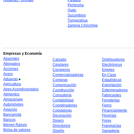
Aduanas - revistas
Pastaza
Pichincha
Quito
Sucumbios
Tungurahua
Zamora Chinchipe
Empresas y Economía
Abarrotes
Calzado
Distribuidores
Abogados
Celulares
Electrónicos
Acciones
Cerrajeros
Empleo
Acero
Comercializadoras
En Casa
Aduanas
Compras
Estadísticas
Agricultura
Comunicación
Exportación
Aires Acondicionados
Construcción
Exterminadores
Alimentos
Consultoría
Fabricantes
Almacenaje
Contabilidad
Ferreterías
Automóviles
Coordinadores
Fierro
Aviación
Copiadoras
Financiamiento
Bancarrota
Decoración
Florerías
Bancos
Dinero
Forex
Bienes Raíces
Directorios
Franquicias
Bolsa de valores
Diseño
Ganadería