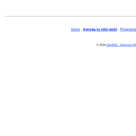
Inicio
-
Agrega tu sitio web!
-
Programa 
© 2024
DireWeb - Directorio 