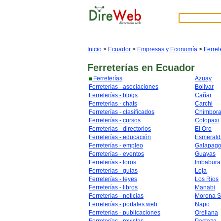
Inicio
>
Ecuador
>
Empresas y Economía
>
Ferret
Ferreterías
en Ecuador
Ferreterías
Azuay
Ferreterías - asociaciones
Bolivar
Ferreterías - blogs
Cañar
Ferreterías - chats
Carchi
Ferreterías - clasificados
Chimbor
Ferreterías - cursos
Cotopaxi
Ferreterías - directorios
El Oro
Ferreterías - educación
Esmerald
Ferreterías - empleo
Galapag
Ferreterías - eventos
Guayas
Ferreterías - foros
Imbabura
Ferreterías - guías
Loja
Ferreterías - leyes
Los Rios
Ferreterías - libros
Manabi
Ferreterías - noticias
Morona S
Ferreterías - portales web
Napo
Ferreterías - publicaciones
Orellana