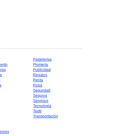
Pastelerías
iento
Plomería
oras
Publicidad
a
Regalos
s
Renta
a
Ropa
Seguridad
Seguros
Servicios
Tecnología
Textil
Transportación
iones