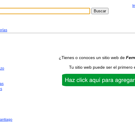
I
erías
¿Tienes o conoces un sitio web de
Ferr
Tu sitio web puede ser el primero 
azo
as
os
antiago