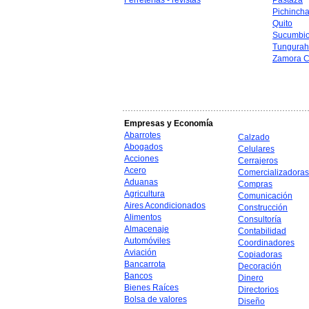
Ferreterías - revistas
Pastaza
Pichinch
Quito
Sucumbi
Tungura
Zamora C
Empresas y Economía
Abarrotes
Calzado
Abogados
Celulares
Acciones
Cerrajeros
Acero
Comercializadoras
Aduanas
Compras
Agricultura
Comunicación
Aires Acondicionados
Construcción
Alimentos
Consultoría
Almacenaje
Contabilidad
Automóviles
Coordinadores
Aviación
Copiadoras
Bancarrota
Decoración
Bancos
Dinero
Bienes Raíces
Directorios
Bolsa de valores
Diseño