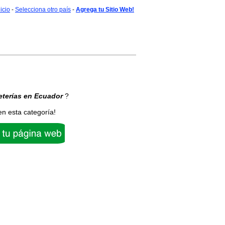
nicio
-
Selecciona otro país
-
Agrega tu Sitio Web!
eterías
en Ecuador
?
en esta categoría!