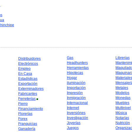
a
os
hua
hinchipe
Gas
Librerias
Distribuidores
Headhunters
Mantenim
Electrónicos
Herramientas
Maquilad
Empleo
Hipotecas
Maquinari
En Casa
Hogar
Materiale
Estadísticas
iluminación
Mensajerí
Exportación
Importación
Metales
Exterminadores
Impresión
Modelos
Fabricantes
Inmigración
Monedas
Ferreterías
Internacional
Muebles
Fierro
Internet
Multinivel
Financiamiento
Inversiónes
Música
Florerías
Investigación
Notarías
Forex
Joyerías
Nutrición
Franquicias
Juegos
Organizac
Ganadería