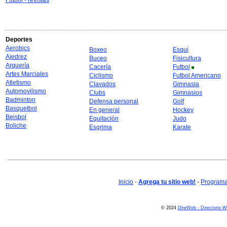
Futbol - revistas
Deportes
Aerobics
Boxeo
Esqui
Ajedrez
Buceo
Fisicultura
Arquería
Cacería
Futbol
Artes Marciales
Ciclismo
Futbol Americano
Atletismo
Clavados
Gimnasia
Automovilismo
Clubs
Gimnasios
Badminton
Defensa personal
Golf
Basquetbol
En general
Hockey
Beisbol
Equitación
Judo
Boliche
Esgrima
Karate
Inicio
-
Agrega tu sitio web!
-
Programa 
© 2024
DireWeb - Directorio 