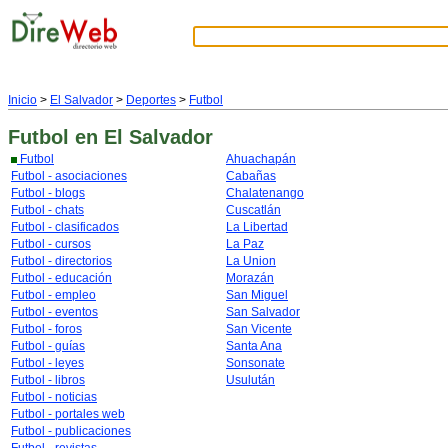
Inicio
>
El Salvador
>
Deportes
>
Futbol
Futbol
en El Salvador
Futbol
Ahuachapán
Futbol - asociaciones
Cabañas
Futbol - blogs
Chalatenango
Futbol - chats
Cuscatlán
Futbol - clasificados
La Libertad
Futbol - cursos
La Paz
Futbol - directorios
La Union
Futbol - educación
Morazán
Futbol - empleo
San Miguel
Futbol - eventos
San Salvador
Futbol - foros
San Vicente
Futbol - guías
Santa Ana
Futbol - leyes
Sonsonate
Futbol - libros
Usulután
Futbol - noticias
Futbol - portales web
Futbol - publicaciones