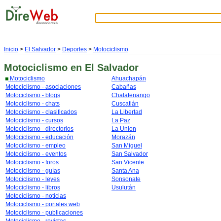
Inicio
>
El Salvador
>
Deportes
>
Motociclismo
Motociclismo
en El Salvador
Motociclismo
Ahuachapán
Motociclismo - asociaciones
Cabañas
Motociclismo - blogs
Chalatenango
Motociclismo - chats
Cuscatlán
Motociclismo - clasificados
La Libertad
Motociclismo - cursos
La Paz
Motociclismo - directorios
La Union
Motociclismo - educación
Morazán
Motociclismo - empleo
San Miguel
Motociclismo - eventos
San Salvador
Motociclismo - foros
San Vicente
Motociclismo - guías
Santa Ana
Motociclismo - leyes
Sonsonate
Motociclismo - libros
Usulután
Motociclismo - noticias
Motociclismo - portales web
Motociclismo - publicaciones