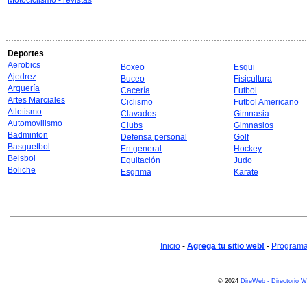
Motociclismo - revistas
Deportes
Aerobics
Boxeo
Esqui
Ajedrez
Buceo
Fisicultura
Arquería
Cacería
Futbol
Artes Marciales
Ciclismo
Futbol Americano
Atletismo
Clavados
Gimnasia
Automovilismo
Clubs
Gimnasios
Badminton
Defensa personal
Golf
Basquetbol
En general
Hockey
Beisbol
Equitación
Judo
Boliche
Esgrima
Karate
Inicio
-
Agrega tu sitio web!
-
Programa 
© 2024
DireWeb - Directorio 