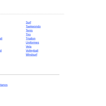
Surf
Taekwondo
g
Tenis
Tiro
ll
Triatlon
Uniformes
Vela
d
Volleyball
Windsurf
ctanos