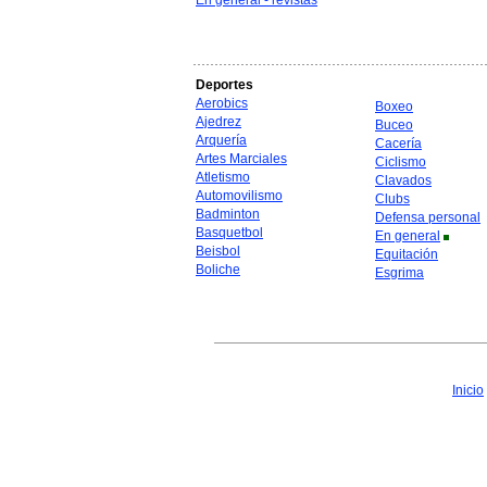
En general - revistas
Deportes
Aerobics
Boxeo
Ajedrez
Buceo
Arquería
Cacería
Artes Marciales
Ciclismo
Atletismo
Clavados
Automovilismo
Clubs
Badminton
Defensa personal
Basquetbol
En general
Beisbol
Equitación
Boliche
Esgrima
Inicio