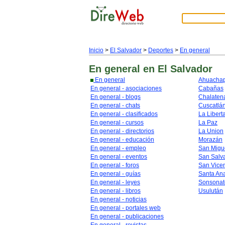
Inicio
>
El Salvador
>
Deportes
>
En general
En general
en El Salvador
En general
Ahuacha
En general - asociaciones
Cabañas
En general - blogs
Chalaten
En general - chats
Cuscatlá
En general - clasificados
La Libert
En general - cursos
La Paz
En general - directorios
La Union
En general - educación
Morazán
En general - empleo
San Migu
En general - eventos
San Salv
En general - foros
San Vice
En general - guías
Santa An
En general - leyes
Sonsonat
En general - libros
Usulután
En general - noticias
En general - portales web
En general - publicaciones