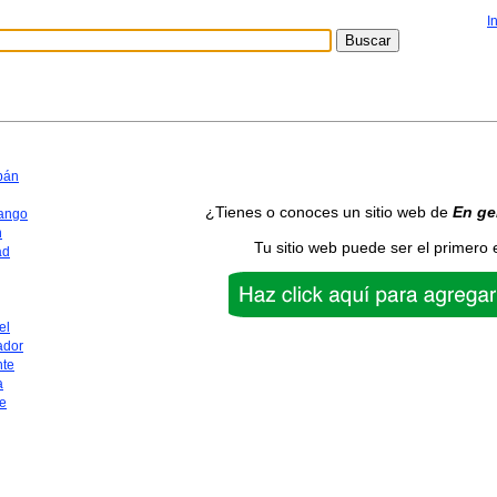
I
pán
¿Tienes o conoces un sitio web de
En ge
ango
n
Tu sitio web puede ser el primero 
ad
el
ador
nte
a
e