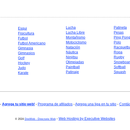
Lucha
Patineta
Esqui
Lucha Libre
Pesas
Fisicultura
Montañismo
Ping Pon
Futbol
Motociclismo
Polo
Futbol Americano
Natación
Racquetba
Gimnasia
Náutica
Ropa
Gimnasios
Ninjitsu
Rugby
Golf
Olimpiadas
Snowboar
Hockey
Paintball
Softball
Judo
Patinaje
Squash
Karate
-
Agrega tu sitio web!
-
Programa de afiliados
-
Agrega una liga en tu sitio
-
Contá
-
Web Hosting by Executive Websites
© 2024
DireWeb - Directorio Web