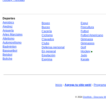
Hockey - revistas
Deportes
Aerobics
Boxeo
Esqui
Ajedrez
Buceo
Fisicultura
Arquería
Cacería
Futbol
Artes Marciales
Ciclismo
Futbol Americano
Atletismo
Clavados
Gimnasia
Automovilismo
Clubs
Gimnasios
Badminton
Defensa personal
Golf
Basquetbol
En general
Hockey
Beisbol
Equitación
Judo
Boliche
Esgrima
Karate
Inicio
-
Agrega tu sitio web!
-
Programa 
© 2024
DireWeb - Directorio 