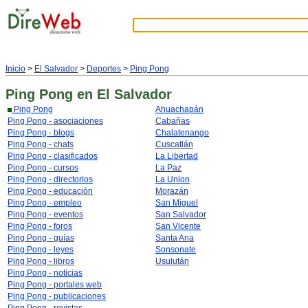
Inicio
>
El Salvador
>
Deportes
>
Ping Pong
Ping Pong
en El Salvador
Ping Pong
Ahuachapán
Ping Pong - asociaciones
Cabañas
Ping Pong - blogs
Chalatenango
Ping Pong - chats
Cuscatlán
Ping Pong - clasificados
La Libertad
Ping Pong - cursos
La Paz
Ping Pong - directorios
La Union
Ping Pong - educación
Morazán
Ping Pong - empleo
San Miguel
Ping Pong - eventos
San Salvador
Ping Pong - foros
San Vicente
Ping Pong - guías
Santa Ana
Ping Pong - leyes
Sonsonate
Ping Pong - libros
Usulután
Ping Pong - noticias
Ping Pong - portales web
Ping Pong - publicaciones