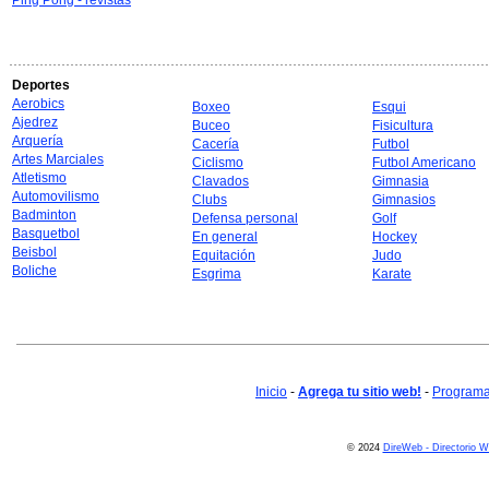
Ping Pong - revistas
Deportes
Aerobics
Boxeo
Esqui
Ajedrez
Buceo
Fisicultura
Arquería
Cacería
Futbol
Artes Marciales
Ciclismo
Futbol Americano
Atletismo
Clavados
Gimnasia
Automovilismo
Clubs
Gimnasios
Badminton
Defensa personal
Golf
Basquetbol
En general
Hockey
Beisbol
Equitación
Judo
Boliche
Esgrima
Karate
Inicio
-
Agrega tu sitio web!
-
Programa 
© 2024
DireWeb - Directorio 