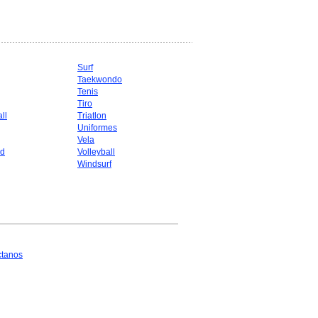
Surf
Taekwondo
g
Tenis
Tiro
ll
Triatlon
Uniformes
Vela
d
Volleyball
Windsurf
ctanos