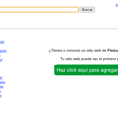
I
pán
¿Tienes o conoces un sitio web de
Fisicu
ango
n
Tu sitio web puede ser el primero 
ad
el
ador
nte
a
e