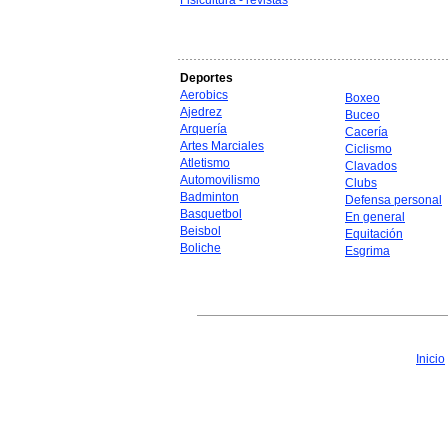
Fisicultura - revistas
Deportes
Aerobics
Boxeo
Ajedrez
Buceo
Arquería
Cacería
Artes Marciales
Ciclismo
Atletismo
Clavados
Automovilismo
Clubs
Badminton
Defensa personal
Basquetbol
En general
Beisbol
Equitación
Boliche
Esgrima
Inicio