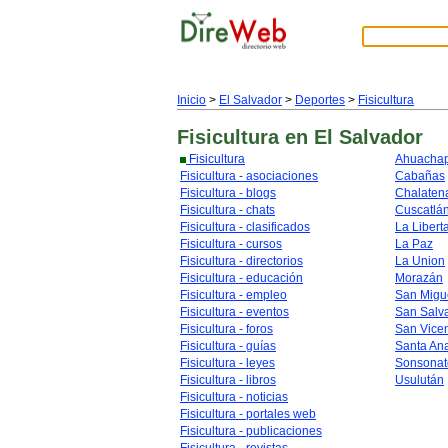
Inicio
>
El Salvador
>
Deportes
>
Fisicultura
Fisicultura
en El Salvador
Fisicultura
Ahuacha
Fisicultura - asociaciones
Cabañas
Fisicultura - blogs
Chalaten
Fisicultura - chats
Cuscatlá
Fisicultura - clasificados
La Libert
Fisicultura - cursos
La Paz
Fisicultura - directorios
La Union
Fisicultura - educación
Morazán
Fisicultura - empleo
San Migu
Fisicultura - eventos
San Salv
Fisicultura - foros
San Vice
Fisicultura - guías
Santa An
Fisicultura - leyes
Sonsonat
Fisicultura - libros
Usulután
Fisicultura - noticias
Fisicultura - portales web
Fisicultura - publicaciones