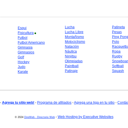
Lucha
Patineta
Esqui
Lucha Libre
Pesas
Fisicultura
Montañismo
Ping Pon
Futbol
Motociclismo
Polo
Futbol Americano
Natación
Racquetba
Gimnasia
Náutica
Ropa
Gimnasios
Ninjitsu
Rugby
Golf
Olimpiadas
Snowboar
Hockey
Paintball
Softball
Judo
Patinaje
Squash
Karate
-
Agrega tu sitio web!
-
Programa de afiliados
-
Agrega una liga en tu sitio
-
Contá
-
Web Hosting by Executive Websites
© 2024
DireWeb - Directorio Web