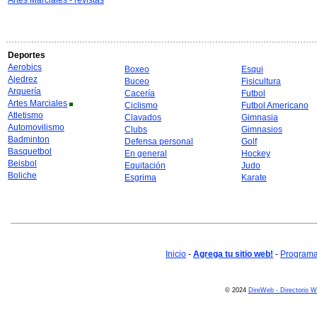
Artes Marciales - revistas
Deportes
Aerobics
Boxeo
Esqui
Ajedrez
Buceo
Fisicultura
Arquería
Cacería
Futbol
Artes Marciales
Ciclismo
Futbol Americano
Atletismo
Clavados
Gimnasia
Automovilismo
Clubs
Gimnasios
Badminton
Defensa personal
Golf
Basquetbol
En general
Hockey
Beisbol
Equitación
Judo
Boliche
Esgrima
Karate
Inicio
-
Agrega tu sitio web!
-
Programa 
© 2024
DireWeb - Directorio 