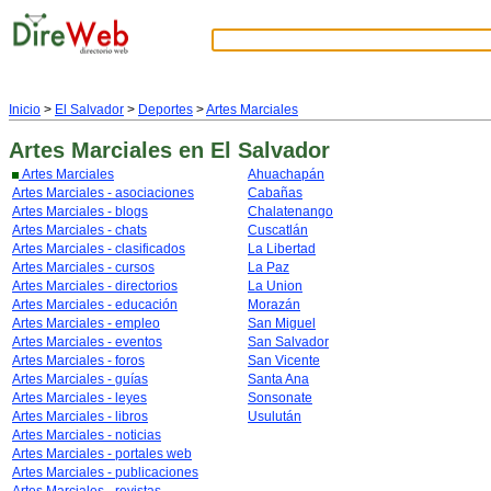
Inicio
>
El Salvador
>
Deportes
>
Artes Marciales
Artes Marciales
en El Salvador
Artes Marciales
Ahuachapán
Artes Marciales - asociaciones
Cabañas
Artes Marciales - blogs
Chalatenango
Artes Marciales - chats
Cuscatlán
Artes Marciales - clasificados
La Libertad
Artes Marciales - cursos
La Paz
Artes Marciales - directorios
La Union
Artes Marciales - educación
Morazán
Artes Marciales - empleo
San Miguel
Artes Marciales - eventos
San Salvador
Artes Marciales - foros
San Vicente
Artes Marciales - guías
Santa Ana
Artes Marciales - leyes
Sonsonate
Artes Marciales - libros
Usulután
Artes Marciales - noticias
Artes Marciales - portales web
Artes Marciales - publicaciones