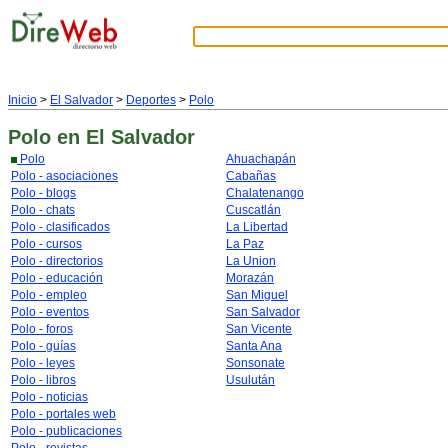
Inicio
>
El Salvador
>
Deportes
>
Polo
Polo
en El Salvador
Polo
Ahuachapán
Polo - asociaciones
Cabañas
Polo - blogs
Chalatenango
Polo - chats
Cuscatlán
Polo - clasificados
La Libertad
Polo - cursos
La Paz
Polo - directorios
La Union
Polo - educación
Morazán
Polo - empleo
San Miguel
Polo - eventos
San Salvador
Polo - foros
San Vicente
Polo - guías
Santa Ana
Polo - leyes
Sonsonate
Polo - libros
Usulután
Polo - noticias
Polo - portales web
Polo - publicaciones