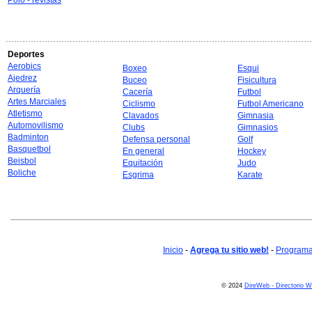
Polo - revistas
Deportes
Aerobics
Boxeo
Esqui
Ajedrez
Buceo
Fisicultura
Arquería
Cacería
Futbol
Artes Marciales
Ciclismo
Futbol Americano
Atletismo
Clavados
Gimnasia
Automovilismo
Clubs
Gimnasios
Badminton
Defensa personal
Golf
Basquetbol
En general
Hockey
Beisbol
Equitación
Judo
Boliche
Esgrima
Karate
Inicio
-
Agrega tu sitio web!
-
Programa 
© 2024
DireWeb - Directorio 