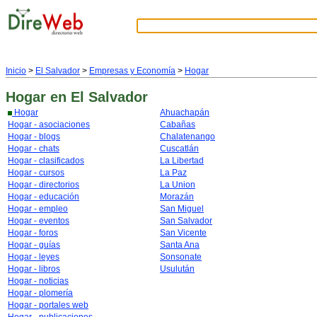
Inicio
>
El Salvador
>
Empresas y Economía
>
Hogar
Hogar
en El Salvador
Hogar
Ahuachapán
Hogar - asociaciones
Cabañas
Hogar - blogs
Chalatenango
Hogar - chats
Cuscatlán
Hogar - clasificados
La Libertad
Hogar - cursos
La Paz
Hogar - directorios
La Union
Hogar - educación
Morazán
Hogar - empleo
San Miguel
Hogar - eventos
San Salvador
Hogar - foros
San Vicente
Hogar - guías
Santa Ana
Hogar - leyes
Sonsonate
Hogar - libros
Usulután
Hogar - noticias
Hogar - plomería
Hogar - portales web