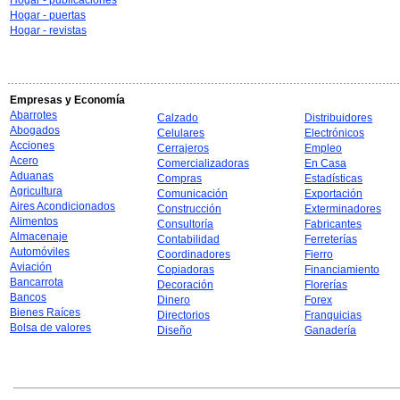
Hogar - publicaciones
Hogar - puertas
Hogar - revistas
Empresas y Economía
Abarrotes
Calzado
Distribuidores
Abogados
Celulares
Electrónicos
Acciones
Cerrajeros
Empleo
Acero
Comercializadoras
En Casa
Aduanas
Compras
Estadísticas
Agricultura
Comunicación
Exportación
Aires Acondicionados
Construcción
Exterminadores
Alimentos
Consultoría
Fabricantes
Almacenaje
Contabilidad
Ferreterías
Automóviles
Coordinadores
Fierro
Aviación
Copiadoras
Financiamiento
Bancarrota
Decoración
Florerías
Bancos
Dinero
Forex
Bienes Raíces
Directorios
Franquicias
Bolsa de valores
Diseño
Ganadería