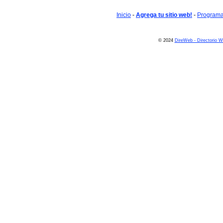
Inicio
-
Agrega tu sitio web!
-
Programa 
© 2024
DireWeb - Directorio 