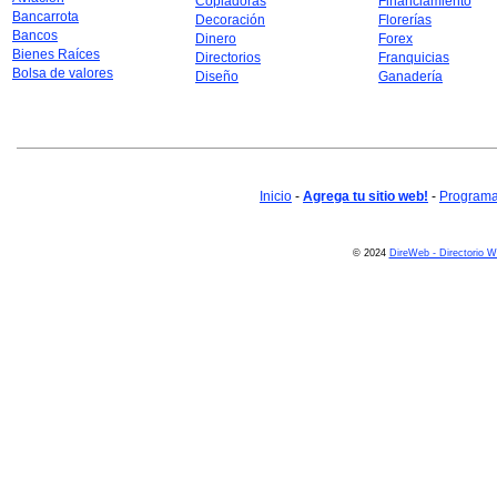
Copiadoras
Financiamiento
Bancarrota
Decoración
Florerías
Bancos
Dinero
Forex
Bienes Raíces
Directorios
Franquicias
Bolsa de valores
Diseño
Ganadería
Inicio
-
Agrega tu sitio web!
-
Programa 
© 2024
DireWeb - Directorio 