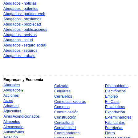
Abogados - noticias
Abogados - patentes
Abogados - portales web
Abogados - prestamos
Abogados - propiedad
Abogados - publicaciones
Abogados - revistas
Abogados - salud
Abogados - seguro social
Abogados - seguros
Abogados - trabajo
Empresas y Economía
Abarrotes
Calzado
Distribuidores
Abogados
Celulares
Electrónicos
Acciones
Cerrajeros
Empleo
Acero
Comercializadoras
En Casa
Aduanas
Compras
Estadísticas
Agricultura
Comunicación
Exportación
Aires Acondicionados
Construcción
Exterminadores
Alimentos
Consultoría
Fabricantes
Almacenaje
Contabilidad
Ferreterías
Automóviles
Coordinadores
Fierro
Aviación