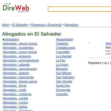
Inicio
>
El Salvador
>
Empresas y Economía
>
Abogados
Abogados
en El Salvador
Abogados
Ahuachapán
Gol
Abogados - abuso sexual
Cabañas
Abo
Abogados - accidentes
Chalatenango
http
Abogados - acoso sexual
Cuscatlán
San
Abogados - amparos
La Libertad
Abogados - arrendamiento
La Paz
Registros 1 al 1 
Abogados - asbesto
La Union
Abogados - asociaciones
Morazán
Abogados - autores
San Miguel
Abogados - bancarrota
San Salvador
Abogados - bienes raices
San Vicente
Abogados - blogs
Santa Ana
Abogados - chats
Sonsonate
Abogados - comercio
Usulután
Abogados - crédito
Abogados - cursos
Abogados - daños