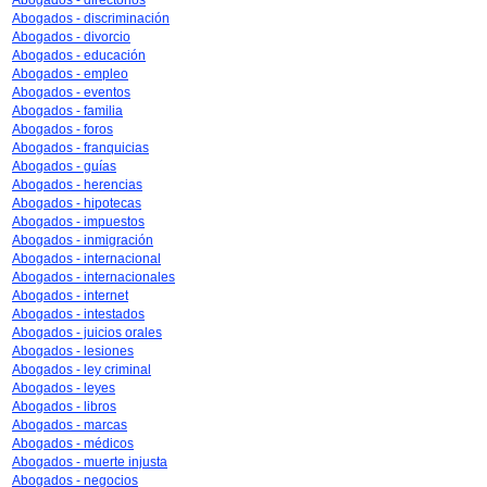
Abogados - directorios
Abogados - discriminación
Abogados - divorcio
Abogados - educación
Abogados - empleo
Abogados - eventos
Abogados - familia
Abogados - foros
Abogados - franquicias
Abogados - guías
Abogados - herencias
Abogados - hipotecas
Abogados - impuestos
Abogados - inmigración
Abogados - internacional
Abogados - internacionales
Abogados - internet
Abogados - intestados
Abogados - juicios orales
Abogados - lesiones
Abogados - ley criminal
Abogados - leyes
Abogados - libros
Abogados - marcas
Abogados - médicos
Abogados - muerte injusta
Abogados - negocios