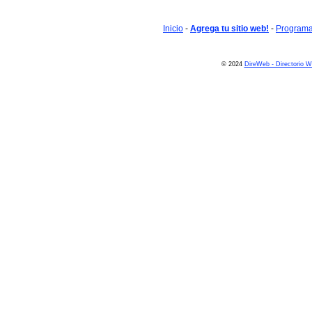
Inicio
-
Agrega tu sitio web!
-
Programa 
© 2024
DireWeb - Directorio 