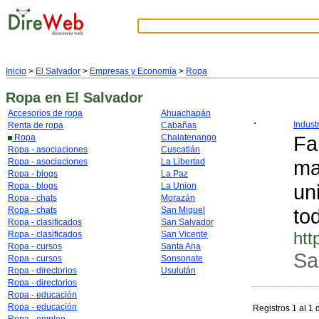
Inicio
>
El Salvador
>
Empresas y Economía
>
Ropa
Ropa
en El Salvador
Accesorios de ropa
Ahuachapán
Indust
Renta de ropa
Cabañas
Fa
Ropa
Chalatenango
Ropa - asociaciones
Cuscatlán
ma
Ropa - asociaciones
La Libertad
Ropa - blogs
La Paz
un
Ropa - blogs
La Union
Ropa - chats
Morazán
to
Ropa - chats
San Miguel
Ropa - clasificados
San Salvador
htt
Ropa - clasificados
San Vicente
Ropa - cursos
Santa Ana
Sa
Ropa - cursos
Sonsonate
Ropa - directorios
Usulután
Ropa - directorios
Ropa - educación
Ropa - educación
Registros 1 al 1 