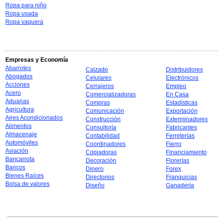
Ropa para niño
Ropa usada
Ropa vaquera
Empresas y Economía
Abarrotes
Calzado
Distribuidores
Abogados
Celulares
Electrónicos
Acciones
Cerrajeros
Empleo
Acero
Comercializadoras
En Casa
Aduanas
Compras
Estadísticas
Agricultura
Comunicación
Exportación
Aires Acondicionados
Construcción
Exterminadores
Alimentos
Consultoría
Fabricantes
Almacenaje
Contabilidad
Ferreterías
Automóviles
Coordinadores
Fierro
Aviación
Copiadoras
Financiamiento
Bancarrota
Decoración
Florerías
Bancos
Dinero
Forex
Bienes Raíces
Directorios
Franquicias
Bolsa de valores
Diseño
Ganadería