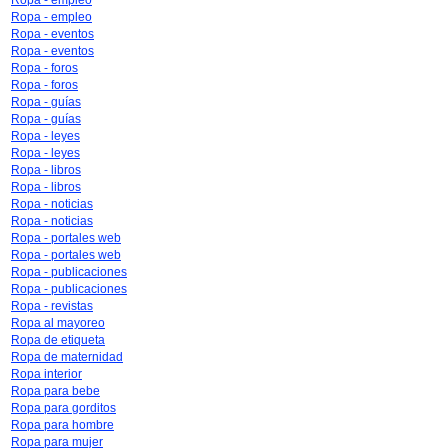
Ropa - empleo
Ropa - empleo
Ropa - eventos
Ropa - eventos
Ropa - foros
Ropa - foros
Ropa - guías
Ropa - guías
Ropa - leyes
Ropa - leyes
Ropa - libros
Ropa - libros
Ropa - noticias
Ropa - noticias
Ropa - portales web
Ropa - portales web
Ropa - publicaciones
Ropa - publicaciones
Ropa - revistas
Ropa al mayoreo
Ropa de etiqueta
Ropa de maternidad
Ropa interior
Ropa para bebe
Ropa para gorditos
Ropa para hombre
Ropa para mujer