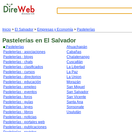
Inicio
>
El Salvador
>
Empresas y Economía
>
Pastelerías
Pastelerías
en El Salvador
Pastelerías
Ahuachapán
Pastelerías - asociaciones
Cabañas
Pastelerías - blogs
Chalatenango
Pastelerías - chats
Cuscatlán
Pastelerías - clasificados
La Libertad
Pastelerías - cursos
La Paz
Pastelerías - directorios
La Union
Pastelerías - educación
Morazán
Pastelerías - empleo
San Miguel
Pastelerías - eventos
San Salvador
Pastelerías - foros
San Vicente
Pastelerías - guías
Santa Ana
Pastelerías - leyes
Sonsonate
Pastelerías - libros
Usulután
Pastelerías - noticias
Pastelerías - portales web
Pastelerías - publicaciones