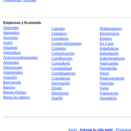
Pastelerías - revistas
Empresas y Economía
Abarrotes
Calzado
Distribuidores
Abogados
Celulares
Electrónicos
Acciones
Cerrajeros
Empleo
Acero
Comercializadoras
En Casa
Aduanas
Compras
Estadísticas
Agricultura
Comunicación
Exportación
Aires Acondicionados
Construcción
Exterminadores
Alimentos
Consultoría
Fabricantes
Almacenaje
Contabilidad
Ferreterías
Automóviles
Coordinadores
Fierro
Aviación
Copiadoras
Financiamiento
Bancarrota
Decoración
Florerías
Bancos
Dinero
Forex
Bienes Raíces
Directorios
Franquicias
Bolsa de valores
Diseño
Ganadería
Inicio
-
Agrega tu sitio web!
-
Programa 