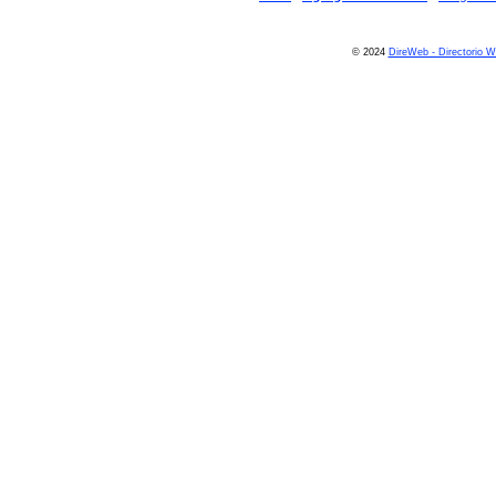
© 2024
DireWeb - Directorio 