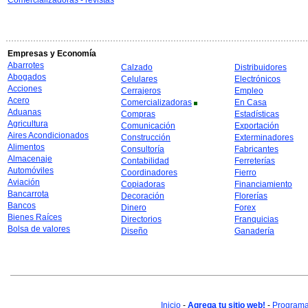
Comercializadoras - revistas
Empresas y Economía
Abarrotes
Calzado
Distribuidores
Abogados
Celulares
Electrónicos
Acciones
Cerrajeros
Empleo
Acero
Comercializadoras
En Casa
Aduanas
Compras
Estadísticas
Agricultura
Comunicación
Exportación
Aires Acondicionados
Construcción
Exterminadores
Alimentos
Consultoría
Fabricantes
Almacenaje
Contabilidad
Ferreterías
Automóviles
Coordinadores
Fierro
Aviación
Copiadoras
Financiamiento
Bancarrota
Decoración
Florerías
Bancos
Dinero
Forex
Bienes Raíces
Directorios
Franquicias
Bolsa de valores
Diseño
Ganadería
Inicio
-
Agrega tu sitio web!
-
Programa 