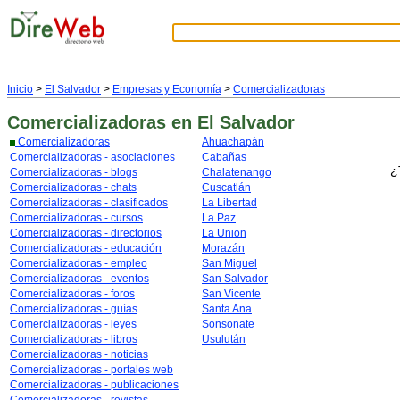
Inicio
>
El Salvador
>
Empresas y Economía
>
Comercializadoras
Comercializadoras
en El Salvador
Comercializadoras
Ahuachapán
Comercializadoras - asociaciones
Cabañas
¿
Comercializadoras - blogs
Chalatenango
Comercializadoras - chats
Cuscatlán
Comercializadoras - clasificados
La Libertad
Comercializadoras - cursos
La Paz
Comercializadoras - directorios
La Union
Comercializadoras - educación
Morazán
Comercializadoras - empleo
San Miguel
Comercializadoras - eventos
San Salvador
Comercializadoras - foros
San Vicente
Comercializadoras - guías
Santa Ana
Comercializadoras - leyes
Sonsonate
Comercializadoras - libros
Usulután
Comercializadoras - noticias
Comercializadoras - portales web
Comercializadoras - publicaciones