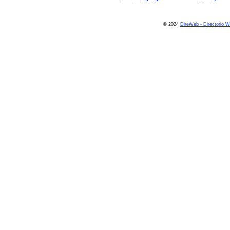
© 2024
DireWeb - Directorio 