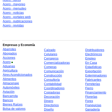
Acero - libros
Acero - mayoreo
Acero - menudeo
Acero - noticias
Acero - portales web
Acero - publicaciones
Acero - revistas
Empresas y Economía
Abarrotes
Calzado
Distribuidores
Abogados
Celulares
Electrónicos
Acciones
Cerrajeros
Empleo
Acero
Comercializadoras
En Casa
Aduanas
Compras
Estadísticas
Agricultura
Comunicación
Exportación
Aires Acondicionados
Construcción
Exterminadores
Alimentos
Consultoría
Fabricantes
Almacenaje
Contabilidad
Ferreterías
Automóviles
Coordinadores
Fierro
Aviación
Copiadoras
Financiamiento
Bancarrota
Decoración
Florerías
Bancos
Dinero
Forex
Bienes Raíces
Directorios
Franquicias
Bolsa de valores
Diseño
Ganadería