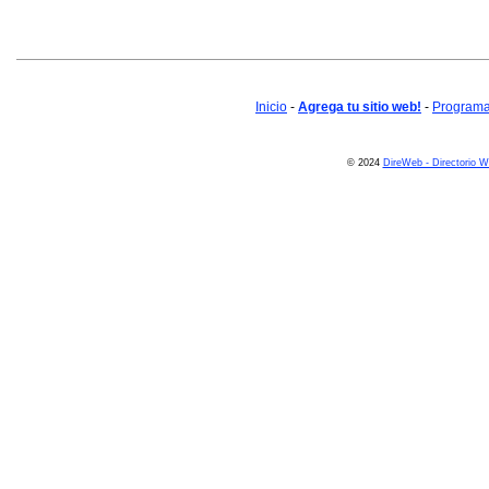
Inicio
-
Agrega tu sitio web!
-
Programa 
© 2024
DireWeb - Directorio 