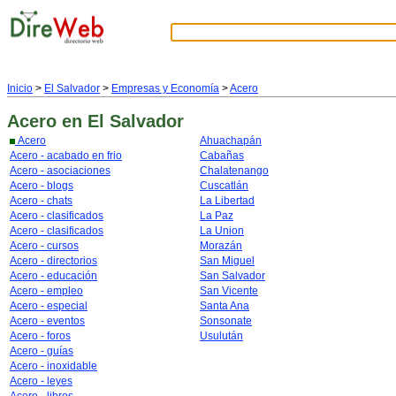
Inicio
>
El Salvador
>
Empresas y Economía
>
Acero
Acero
en El Salvador
Acero
Ahuachapán
Acero - acabado en frio
Cabañas
Acero - asociaciones
Chalatenango
Acero - blogs
Cuscatlán
Acero - chats
La Libertad
Acero - clasificados
La Paz
Acero - clasificados
La Union
Acero - cursos
Morazán
Acero - directorios
San Miguel
Acero - educación
San Salvador
Acero - empleo
San Vicente
Acero - especial
Santa Ana
Acero - eventos
Sonsonate
Acero - foros
Usulután
Acero - guías
Acero - inoxidable
Acero - leyes