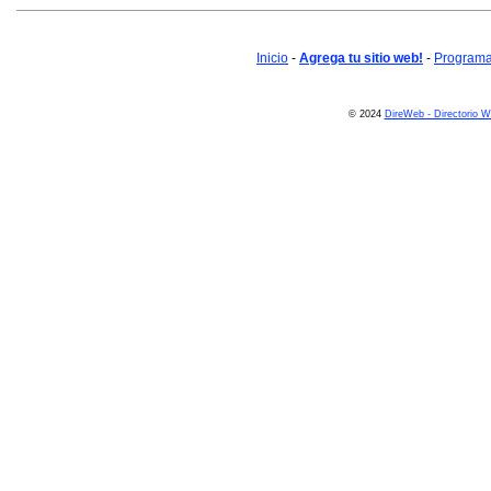
Inicio
-
Agrega tu sitio web!
-
Programa 
© 2024
DireWeb - Directorio 