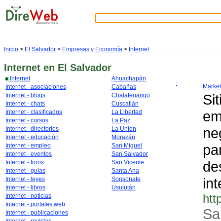
Inicio
>
El Salvador
>
Empresas y Economía
>
Internet
Internet
en El Salvador
Internet
Ahuachapán
Market
Internet - asociaciones
Cabañas
Si
Internet - blogs
Chalatenango
Internet - chats
Cuscatlán
em
Internet - clasificados
La Libertad
Internet - cursos
La Paz
ne
Internet - directorios
La Union
Internet - educación
Morazán
pa
Internet - empleo
San Miguel
Internet - eventos
San Salvador
de
Internet - foros
San Vicente
Internet - guías
Santa Ana
int
Internet - leyes
Sonsonate
Internet - libros
Usulután
htt
Internet - noticias
Internet - portales web
Sa
Internet - publicaciones