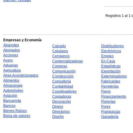
Internet - revistas
Registros 1 al 1 
Empresas y Economía
Abarrotes
Calzado
Distribuidores
Abogados
Celulares
Electrónicos
Acciones
Cerrajeros
Empleo
Acero
Comercializadoras
En Casa
Aduanas
Compras
Estadísticas
Agricultura
Comunicación
Exportación
Aires Acondicionados
Construcción
Exterminadores
Alimentos
Consultoría
Fabricantes
Almacenaje
Contabilidad
Ferreterías
Automóviles
Coordinadores
Fierro
Aviación
Copiadoras
Financiamiento
Bancarrota
Decoración
Florerías
Bancos
Dinero
Forex
Bienes Raíces
Directorios
Franquicias
Bolsa de valores
Diseño
Ganadería